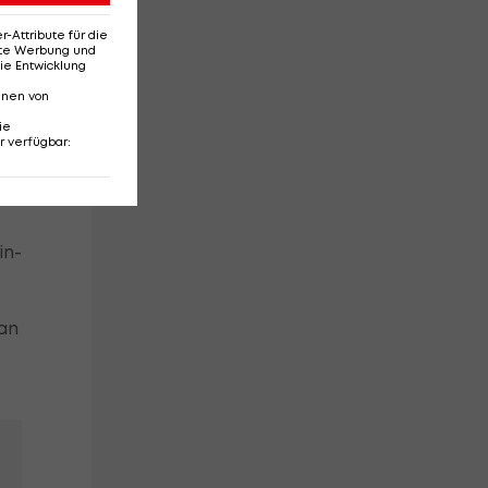
Attribute für die
erte Werbung und
ie Entwicklung
nnen von
ie
r verfügbar
:
in-
an