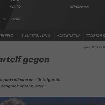
0:0 , 1:0
Südkorea
r
IELFELD
AUFSTELLUNG
STATISTIK
DETAIL
Wien, 31.03.26 1
artelf gegen
spiel reüssieren. Für folgende
 Rangnick
entschieden: