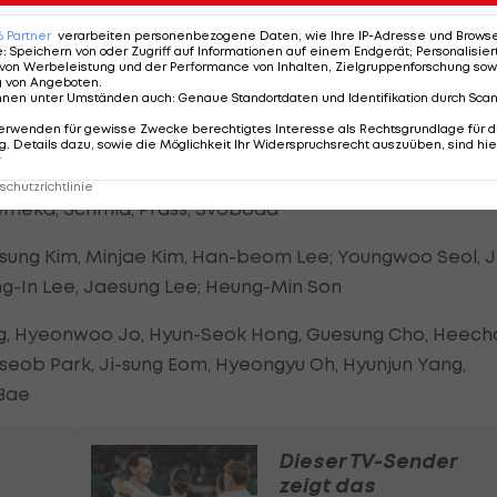
pielt statt
Nicolas Seiwald
. An vorderster Front stürmt
6
Partner
verarbeiten personenbezogene Daten, wie Ihre IP-Adresse und Browser-
tsch
.
e
:
Speichern von oder Zugriff auf Informationen auf einem Endgerät; Personalisi
von Werbeleistung und der Performance von Inhalten, Zielgruppenforschung sow
g von Angeboten
.
nnen unter Umständen auch
:
Genaue Standortdaten und Identifikation durch Sca
, Friedl, Mwene; Wanner, X. Schlager; Wimmer,
erwenden für gewisse Zwecke berechtigtes Interesse als Rechtsgrundlage für d
. Details dazu, sowie die Möglichkeit Ihr Widerspruchsrecht auszuüben, sind hie
r
Wiegele, Affengruber, Danso, Posch, Seiwald, Alaba,
chutzrichtlinie
wuemeka, Schmid, Prass, Svoboda
sung Kim, Minjae Kim, Han-beom Lee; Youngwoo Seol, J
ng-In Lee, Jaesung Lee; Heung-Min Son
, Hyeonwoo Jo, Hyun-Seok Hong, Guesung Cho, Heech
eob Park, Ji-sung Eom, Hyeongyu Oh, Hyunjun Yang,
 Bae
Dieser TV-Sender
zeigt das