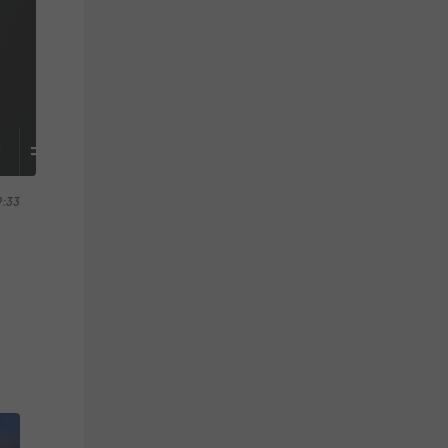
S
TABELLE
9:33