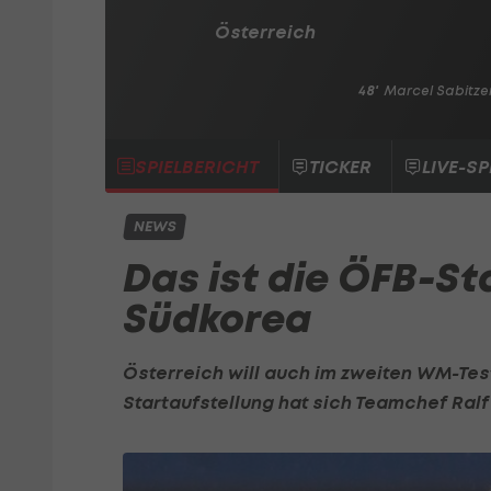
Österreich
48'
Marcel Sabitze
SPIELBERICHT
TICKER
LIVE-SP
NEWS
Das ist die ÖFB-St
Südkorea
Österreich will auch im zweiten WM-Test
Startaufstellung hat sich Teamchef
Ralf