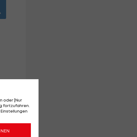
n oder [Nur
 fortzufahren.
 Einstellungen
an
ONEN
an