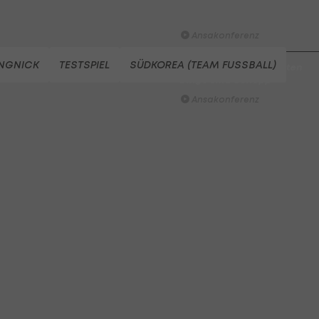
Rapid: Mehr als nur ein Hyp
Train?
Ansakonferenz
ANGNICK
TESTSPIEL
SÜDKOREA (TEAM FUSSBALL)
TSV Hartberg: Aller guten
Dinge sind Schopp
Ansakonferenz