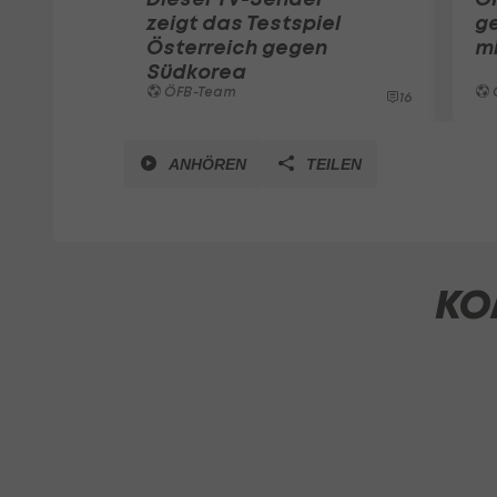
zeigt das Testspiel
g
Österreich gegen
mi
Südkorea
ÖFB-Team
16
ANHÖREN
TEILEN
KO