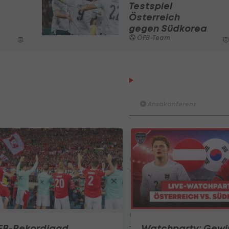
Testspiel
Österreich
gegen Südkorea
ÖFB-Team
LASK-Traumstart: Sind di
Linzer der Titelfavorit?
Ansakonferenz
ADMIRAL Bundesliga: Die
Predictions der
Ansakonferenz!
Ansakonferenz
Bundesliga 2026/27: Die gro
Saisonvorschau (Teil 1) I
#Ansakonferenz
Ansakonferenz
FB-Rekordjagd
Watchparty: Gewi