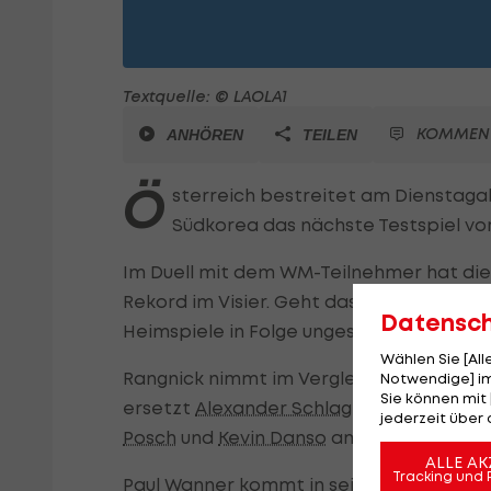
Textquelle: © LAOLA1
KOMMEN
ANHÖREN
TEILEN
Ö
sterreich bestreitet am Dienstaga
Südkorea das nächste Testspiel vo
Im Duell mit dem WM-Teilnehmer hat di
Rekord im Visier. Geht das ÖFB-Team erne
Datensc
Heimspiele in Folge ungeschlagen und w
Wählen Sie [Al
Rangnick nimmt im Vergleich zum 5:1-Erf
Notwendige] im
Sie können mit 
ersetzt
Alexander Schlager
im Tor,
Konra
jederzeit über 
Posch
und
Kevin Danso
am Feld.
ALLE AK
Tracking und 
Paul Wanner kommt in seinem zweiten
L