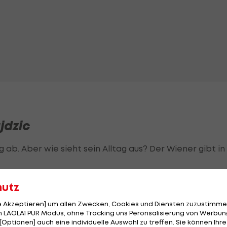
jdzic
 ab. Aber wie sieht sein Alltag aus? Der Wiener gibt in
hutz
le Akzeptieren] um allen Zwecken, Cookies und Diensten zuzustimme
 LAOLA1 PUR Modus, ohne Tracking uns Peronsalisierung von Werbung
[Optionen] auch eine individuelle Auswahl zu treffen. Sie können Ihre