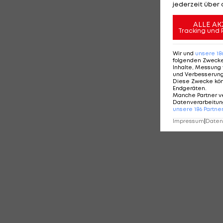
jederzeit über 
ALLE AK
Tracking und 
Wir und
unsere
18
folgenden Zweck
Inhalte, Messung 
und Verbesserun
Diese Zwecke kö
Endgeräten
.
Manche Partner v
Datenverarbeitung
unsere
186
Partne
Impressum
|
Datens