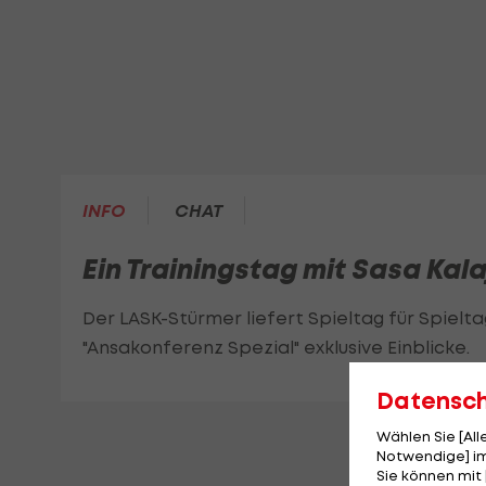
INFO
CHAT
Ein Trainingstag mit Sasa Kala
Der LASK-Stürmer liefert Spieltag für Spieltag
"Ansakonferenz Spezial" exklusive Einblicke.
Datensc
Wählen Sie [Al
Notwendige] im
Sie können mit 