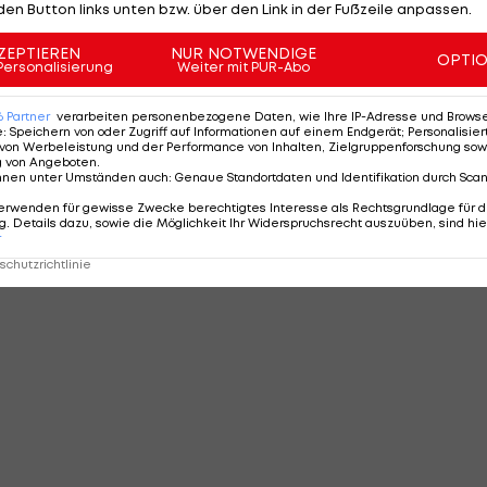
den Button links unten bzw. über den Link in der Fußzeile anpassen.
ZEPTIEREN
NUR NOTWENDIGE
OPTI
Personalisierung
Weiter mit PUR-Abo
6
Partner
verarbeiten personenbezogene Daten, wie Ihre IP-Adresse und Browser-
e
:
Speichern von oder Zugriff auf Informationen auf einem Endgerät; Personalisi
von Werbeleistung und der Performance von Inhalten, Zielgruppenforschung sow
g von Angeboten
.
nnen unter Umständen auch
:
Genaue Standortdaten und Identifikation durch Sca
erwenden für gewisse Zwecke berechtigtes Interesse als Rechtsgrundlage für d
. Details dazu, sowie die Möglichkeit Ihr Widerspruchsrecht auszuüben, sind hie
r
chutzrichtlinie