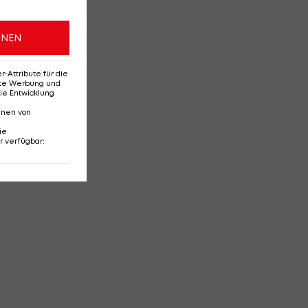
ONEN
Attribute für die
erte Werbung und
ie Entwicklung
nnen von
ie
r verfügbar
: