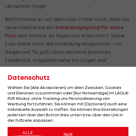
verspricht Vogel.
Befürchtete er vor dem Cup-Finale noch, dass die
neue Haarfarbe ein
Scheidungsgrund für seine
Frau
sein könnte, ist Vogel nun erleichtert. Seine
Frau habe nicht die Scheidung eingereicht - im
Gegenteil: "Es gab überraschend positives
Feedback. Angeblich sehe ich jünger aus."
Datenschutz
Wählen Sie [Alle Akzeptieren] um allen Zwecken, Cookies
Sturm:
und Diensten zuzustimmen oder [Nur Notwendige] im LAOLA1
Erst
PUR Modus, ohne Tracking uns Peronsalisierung von
Cupsieger
Werbung fortzufahren. Sie können mit [Optionen] auch eine
individuelle Auswahl zu treffen. Sie können Ihre Einstellungen
- und
jederzeit über den Button links unten bzw. über den Link in
dann...?
der Fußzeile anpassen.
ÖFB-Cup
ALLE
NUR