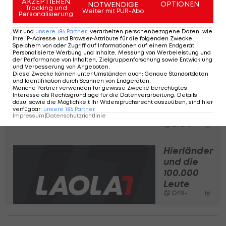
AKZEPTIEREN
Sturm:
OPTIONEN
NOTWENDIGE
Tracking und
Weiter mit PUR-Abo
Churchill
Personalisierung
und
Wir und
unsere
186
Partner
verarbeiten personenbezogene Daten, wie
Lindwurm
Ihre IP-Adresse und Browser-Attribute für die folgenden Zwecke
:
Speichern von oder Zugriff auf Informationen auf einem Endgerät;
ÖFB-Cup
Personalisierte Werbung und Inhalte, Messung von Werbeleistung und
der Performance von Inhalten, Zielgruppenforschung sowie Entwicklung
und Verbesserung von Angeboten
.
Meister?
Diese Zwecke können unter Umständen auch
:
Genaue Standortdaten
Dafür
und Identifikation durch Scannen von Endgeräten
.
Manche Partner verwenden für gewisse Zwecke berechtigtes
muss
Interesse als Rechtsgrundlage für die Datenverarbeitung. Details
dazu, sowie die Möglichkeit Ihr Widerspruchsrecht auszuüben, sind hier
Jantscher
verfügbar
:
unsere
186
Partner
weg
Impressum
|
Datenschutzrichtlinie
ÖFB-Cup
Hierländer
und die
100.000
Leute
ÖFB-Cup