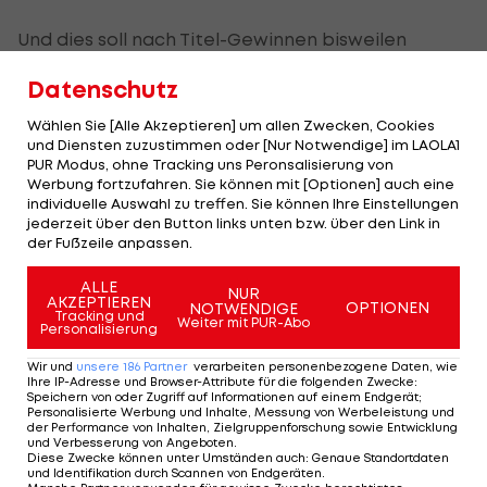
Und dies soll nach Titel-Gewinnen bisweilen
vorkommen. In der 7. Episode von
LAOLA1 on Air -
Datenschutz
der Sport-Podcast
(siehe Podcast-Player) erzählt
Wählen Sie [Alle Akzeptieren] um allen Zwecken, Cookies
Hierländer augenzwinkernd von seinem Filmriss
und Diensten zuzustimmen oder [Nur Notwendige] im LAOLA1
nach der einen oder anderen Feier in Salzburg.
PUR Modus, ohne Tracking uns Peronsalisierung von
Werbung fortzufahren. Sie können mit [Optionen] auch eine
individuelle Auswahl zu treffen. Sie können Ihre Einstellungen
jederzeit über den Button links unten bzw. über den Link in
der Fußzeile anpassen.
ALLE
NUR
AKZEPTIEREN
OPTIONEN
NOTWENDIGE
Tracking und
Weiter mit PUR-Abo
Personalisierung
Wir und
unsere
186
Partner
verarbeiten personenbezogene Daten, wie
Selbigen kann er auch diesmal nicht ausschließen,
Ihre IP-Adresse und Browser-Attribute für die folgenden Zwecke
:
Speichern von oder Zugriff auf Informationen auf einem Endgerät;
sobald die richtige Cup-Party von Sturm steigt:
Personalisierte Werbung und Inhalte, Messung von Werbeleistung und
der Performance von Inhalten, Zielgruppenforschung sowie Entwicklung
"Dann, wenn gefeiert wird, können wir einen
und Verbesserung von Angeboten
.
Diese Zwecke können unter Umständen auch
:
Genaue Standortdaten
Filmriss haben und dann ist mir auch wurscht, wie
und Identifikation durch Scannen von Endgeräten
.