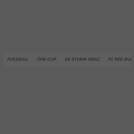
FUSSBALL
ÖFB-CUP
SK STURM GRAZ
FC RED BUL