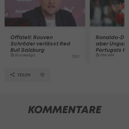
Offiziell: Rouven
Ronaldo-Do
Schröder verlässt Red
aber Ungarn
Bull Salzburg
Portugals Fi
Bundesliga
FIFA WM
57
TEILEN
KOMMENTARE