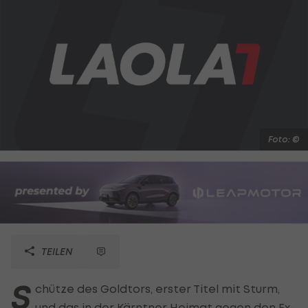
Foto: ©
TEILEN
S
chütze des Goldtors, erster Titel mit Sturm,
und das in der Kärntner Heimat gegen den Ex-