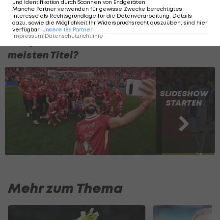
und Identifikation durch Scannen von Endgeräten
.
La Liga
Manche Partner verwenden für gewisse Zwecke berechtigtes
Interesse als Rechtsgrundlage für die Datenverarbeitung. Details
dazu, sowie die Möglichkeit Ihr Widerspruchsrecht auszuüben, sind hier
verfügbar
:
unsere
186
Partner
Impressum
|
Datenschutzrichtlinie
Europas Rekordmeister: Wer holte die
meisten Titel?
SLIDESHOW
STARTEN
Mehr zum Thema