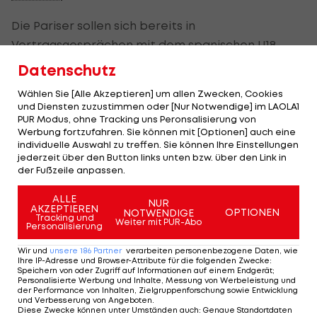
Die Pariser sollen sich bereits in
Vertragsgesprächen mit dem spanischen U18-
Nationalspieler befinden, die in dessen Vertrag
Datenschutz
verankerte Ausstiegsklausel in Höhe von sechs
Wählen Sie [Alle Akzeptieren] um allen Zwecken, Cookies
Millionen Euro ziehen wollen.
und Diensten zuzustimmen oder [Nur Notwendige] im LAOLA1
PUR Modus, ohne Tracking uns Peronsalisierung von
Dro, der philippinische Wurzeln hat, wechselte
Werbung fortzufahren. Sie können mit [Optionen] auch eine
individuelle Auswahl zu treffen. Sie können Ihre Einstellungen
2022 in die Jugendakademie La Masia. Sein La-
jederzeit über den Button links unten bzw. über den Link in
Liga-Debüt gab er am 28. September 2025 gegen
der Fußzeile anpassen.
Real Sociedad, auch in der
UEFA Champions
ALLE
NUR
League
debütierte er bereits, steuerte beim 6:1-
AKZEPTIEREN
OPTIONEN
NOTWENDIGE
Tracking und
Weiter mit PUR-Abo
Sieg über Olympiakos Piräus auch einen Assist bei.
Personalisierung
Wir und
unsere
186
Partner
verarbeiten personenbezogene Daten, wie
Ihre IP-Adresse und Browser-Attribute für die folgenden Zwecke
:
Ter Stegen vor Wechsel
Speichern von oder Zugriff auf Informationen auf einem Endgerät;
innerhalb Spaniens
Personalisierte Werbung und Inhalte, Messung von Werbeleistung und
der Performance von Inhalten, Zielgruppenforschung sowie Entwicklung
und Verbesserung von Angeboten
.
Diese Zwecke können unter Umständen auch
:
Genaue Standortdaten