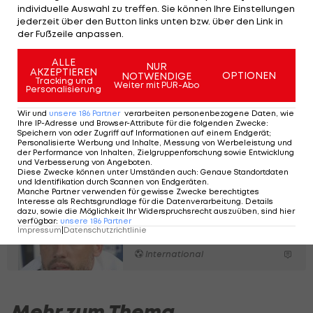
individuelle Auswahl zu treffen. Sie können Ihre Einstellungen
Tabelle liegen die "Wölfe" nur auf Rang 14, der
jederzeit über den Button links unten bzw. über den Link in
Punkteschnitt unter dem Niederländer betrug
der Fußzeile anpassen.
0,92.
ALLE
NUR
AKZEPTIEREN
OPTIONEN
NOTWENDIGE
In der Vorsaison sorgte der 40-Jährige mit dem
Tracking und
Weiter mit PUR-Abo
Personalisierung
niederländischen Erstligisten Go Ahead Eagles für
Wir und
unsere
186
Partner
verarbeiten personenbezogene Daten, wie
Furore und gewann sensationell den Pokal.
Ihre IP-Adresse und Browser-Attribute für die folgenden Zwecke
:
Speichern von oder Zugriff auf Informationen auf einem Endgerät;
Anschließend erfolgte der Wechsel nach
Personalisierte Werbung und Inhalte, Messung von Werbeleistung und
der Performance von Inhalten, Zielgruppenforschung sowie Entwicklung
Niedersachsen.
und Verbesserung von Angeboten
.
Diese Zwecke können unter Umständen auch
:
Genaue Standortdaten
und Identifikation durch Scannen von Endgeräten
.
Manche Partner verwenden für gewisse Zwecke berechtigtes
Fix! Ajax trennt sich
Interesse als Rechtsgrundlage für die Datenverarbeitung. Details
von Cheftrainer
dazu, sowie die Möglichkeit Ihr Widerspruchsrecht auszuüben, sind hier
verfügbar
:
unsere
186
Partner
Impressum
|
Datenschutzrichtlinie
International
Mehr zum Thema