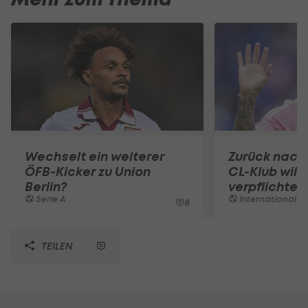
Wechselt ein weiterer
Zurück nach
ÖFB-Kicker zu Union
CL-Klub will
Berlin?
verpflichten
Serie A
International
8
TEILEN