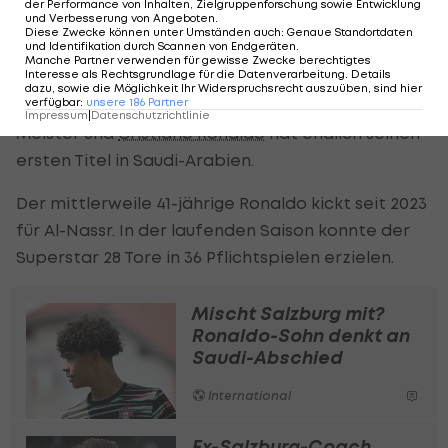
der Performance von Inhalten, Zielgruppenforschung sowie Entwicklung
Vorsprung auf Verfolger Al-Hilal beträgt zwei
und Verbesserung von Angeboten
.
Diese Zwecke können unter Umständen auch
:
Genaue Standortdaten
Punkte.
und Identifikation durch Scannen von Endgeräten
.
Manche Partner verwenden für gewisse Zwecke berechtigtes
Interesse als Rechtsgrundlage für die Datenverarbeitung. Details
Gewinnt Al-Nassr also sein letztes Saisonspiel am
dazu, sowie die Möglichkeit Ihr Widerspruchsrecht auszuüben, sind hier
verfügbar
:
unsere
186
Partner
Donnerstag (20 Uhr) gegen Damac FC, ist man
Impressum
|
Datenschutzrichtlinie
Meister und
Cristiano Ronaldo
hat endlich seinen
ersten Titel in Saudi-Arabien.
Der mittlerweile 41-jährige Ronaldo kickt seit 2023
für Al-Nassr. In der laufenden Saison konnte der
Superstar 28 Tore in 36 Pflichtspielen erzielen.
Mischt Salzburg mit?
Ronaldo-Sohn denkt an
Saudi-Abschied
International
Ex-Salzburg-Coach