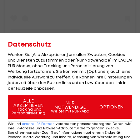
Datenschutz
Ein Beitrag geteilt von 433 (@433)
Wählen Sie [Alle Akzeptieren] um allen Zwecken, Cookies
und Diensten zuzustimmen oder [Nur Notwendige] im LAOLA1
PUR Modus, ohne Tracking uns Peronsalisierung von
Werbung fortzufahren. Sie können mit [Optionen] auch eine
Chance auf saudische Meisterschaft
individuelle Auswahl zu treffen. Sie können Ihre Einstellungen
lebt
jederzeit über den Button links unten bzw. über den Link in
der Fußzeile anpassen.
Noch bietet sich für Ronaldo aber die große
ALLE
NUR
Chance, mit einem Titel Richtung
Fußball
-WM zu
AKZEPTIEREN
OPTIONEN
NOTWENDIGE
Tracking und
Weiter mit PUR-Abo
reisen.
Personalisierung
Wir und
unsere
186
Partner
verarbeiten personenbezogene Daten, wie
Al-Nassr ist vor dem letzten Spieltag nämlich
Ihre IP-Adresse und Browser-Attribute für die folgenden Zwecke
:
Speichern von oder Zugriff auf Informationen auf einem Endgerät;
Tabellenführer der Saudi Pro League. Der
Personalisierte Werbung und Inhalte, Messung von Werbeleistung und