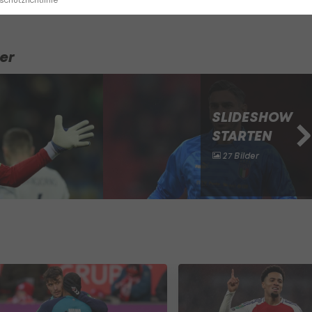
chutzrichtlinie
er
SLIDESHOW
STARTEN
27 Bilder