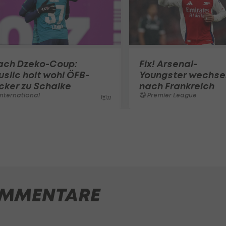
ach Dzeko-Coup:
Fix! Arsenal-
slic holt wohl ÖFB-
Youngster wechse
cker zu Schalke
nach Frankreich
nternational
Premier League
11
MMENTARE