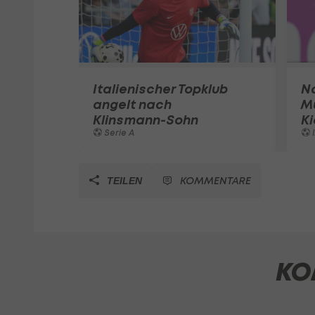
Italienischer Topklub
N
angelt nach
Mu
Klinsmann-Sohn
Ki
Serie A
I
KOMMENTARE
TEILEN
KO