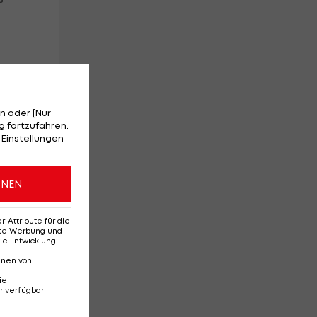
n oder [Nur
 fortzufahren.
 Einstellungen
ONEN
Attribute für die
erte Werbung und
ie Entwicklung
nnen von
ie
r verfügbar
: