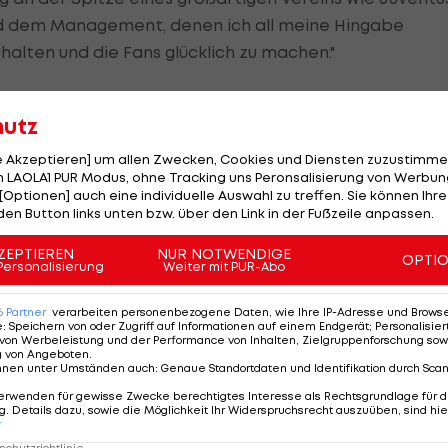
nd dem Management, denen ich all meine Hingabe
alten und die Fans glücklich zu machen."
hutz
bianconero!! ✍️🤍🖤
le Akzeptieren] um allen Zwecken, Cookies und Diensten zuzustimme
m/83OhEmgzZG
 LAOLA1 PUR Modus, ohne Tracking uns Peronsalisierung von Werbung
rieA)
June 12, 2024
[Optionen] auch eine individuelle Auswahl zu treffen. Sie können Ihre
den Button links unten bzw. über den Link in der Fußzeile anpassen.
ZEPTIEREN
NUR NOTWENDIGE
OPTI
Personalisierung
Weiter mit PUR-Abo
?
6
Partner
verarbeiten personenbezogene Daten, wie Ihre IP-Adresse und Browser-
e
:
Speichern von oder Zugriff auf Informationen auf einem Endgerät; Personalisi
von Werbeleistung und der Performance von Inhalten, Zielgruppenforschung sow
g von Angeboten
.
nnen unter Umständen auch
:
Genaue Standortdaten und Identifikation durch Sca
erwenden für gewisse Zwecke berechtigtes Interesse als Rechtsgrundlage für d
. Details dazu, sowie die Möglichkeit Ihr Widerspruchsrecht auszuüben, sind hie
r