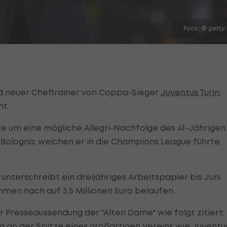
Foto: © getty
wird neuer Cheftrainer von Coppa-Sieger
Juventus Turin
.
t.
te um eine mögliche Allegri-Nachfolge des 41-Jährigen.
Bologna, welchen er in die Champions League führte,
 unterschreibt ein dreijähriges Arbeitspapier bis Juni
ehmen nach auf 3,5 Millionen Euro belaufen.
r Presseaussendung der "Alten Dame" wie folgt zitiert:
ung an der Spitze eines großartigen Vereins wie Juventu