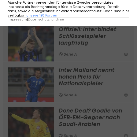
Inter-Mastermind neuer
Manche Partner verwenden für gewisse Zwecke berechtigtes
Interesse als Rechtsgrundlage für die Datenverarbeitung. Details
Präsident
dazu, sowie die Möglichkeit Ihr Widerspruchsrecht auszuüben, sind hier
Serie A
verfügbar
:
unsere
186
Partner
Impressum
|
Datenschutzrichtlinie
Offiziell: Inter bindet
Schlüsselspieler
langfristig
Serie A
Inter Mailand nennt
hohen Preis für
Nationalspieler
Serie A
Done Deal? Goalie von
ÖFB-EM-Gegner nach
Saudi-Arabien
Serie A