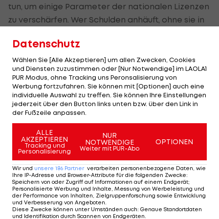
tun, um einige Parameter der nationalen Lizenzen
zu verschärfen. Wer Schulden anhäuft, ohne sie in
Zukunft zurückzahlen zu können, verbraucht
Datenschutz
Ressourcen, die er nicht hat, und verändert
effektiv die sportliche Wettbewerbsgleichheit."
Wählen Sie [Alle Akzeptieren] um allen Zwecken, Cookies
und Diensten zuzustimmen oder [Nur Notwendige] im LAOLA1
PUR Modus, ohne Tracking uns Peronsalisierung von
Denn es gäbe Klubs, welche mit dem Staat
Werbung fortzufahren. Sie können mit [Optionen] auch eine
verhandeln würden, wie sie ihre Steuerschulden
individuelle Auswahl zu treffen. Sie können Ihre Einstellungen
jederzeit über den Button links unten bzw. über den Link in
begleichen könnten, während andere in einer
der Fußzeile anpassen.
ähnlichen Situation zwangsabsteigen mussten.
"Das kann nicht so bleiben, es kann nicht sein, dass
ALLE
NUR
AKZEPTIEREN
OPTIONEN
NOTWENDIGE
diejenigen, die keine Mittel haben, weiterhin auf
Tracking und
Weiter mit PUR-Abo
Personalisierung
dem Markt konkurrieren", hielt er fest.
Wir und
unsere
186
Partner
verarbeiten personenbezogene Daten, wie
Ihre IP-Adresse und Browser-Attribute für die folgenden Zwecke
:
Speichern von oder Zugriff auf Informationen auf einem Endgerät;
Personalisierte Werbung und Inhalte, Messung von Werbeleistung und
der Performance von Inhalten, Zielgruppenforschung sowie Entwicklung
Nach
und Verbesserung von Angeboten
.
Eigentümerwechsel:
Diese Zwecke können unter Umständen auch
:
Genaue Standortdaten
und Identifikation durch Scannen von Endgeräten
.