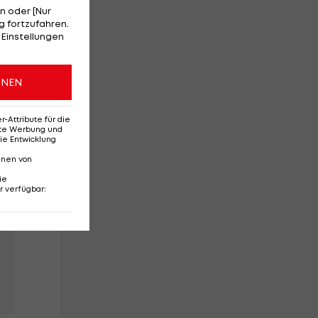
n oder [Nur
 fortzufahren.
 Einstellungen
ONEN
Attribute für die
n
erte Werbung und
ie Entwicklung
nnen von
ie
r verfügbar
: