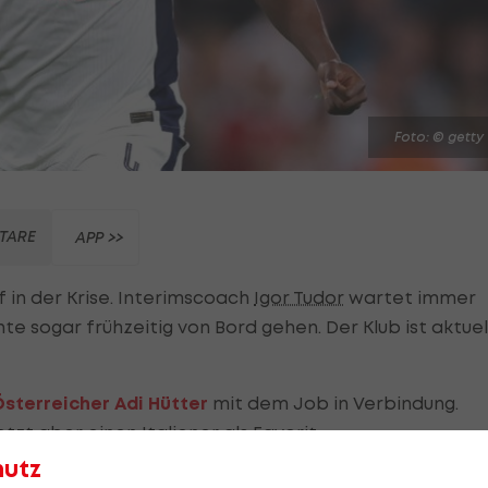
Foto: © getty
TARE
APP >>
f in der Krise. Interimscoach
Igor Tudor
wartet immer
te sogar frühzeitig von Bord gehen. Der Klub ist aktuel
sterreicher Adi Hütter
mit dem Job in Verbindung.
zt aber einen Italiener als Favorit.
hutz