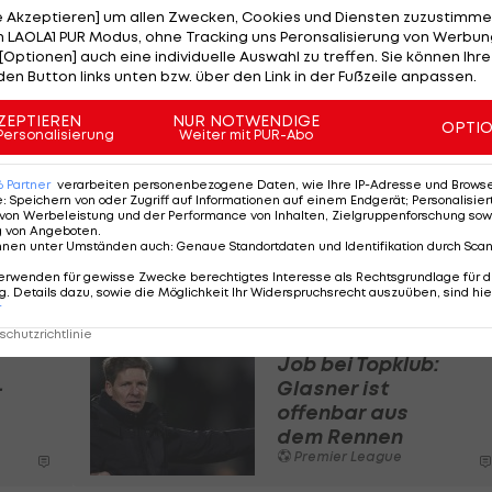
le Akzeptieren] um allen Zwecken, Cookies und Diensten zuzustimme
 LAOLA1 PUR Modus, ohne Tracking uns Peronsalisierung von Werbung
[Optionen] auch eine individuelle Auswahl zu treffen. Sie können Ihre
den Button links unten bzw. über den Link in der Fußzeile anpassen.
le) gelte als Favorit für eine Übernahme im Sommer.
 Job im Sommer. Die Spurs mit ÖFB-Star
Kevin Danso
ZEPTIEREN
NUR NOTWENDIGE
OPTI
Personalisierung
Weiter mit PUR-Abo
 und die bestmöglichen Kandidaten abklopfen.
6
Partner
verarbeiten personenbezogene Daten, wie Ihre IP-Adresse und Browser-
esische Fulham-Coach Marco Silva (48). Hütter wird vo
e
:
Speichern von oder Zugriff auf Informationen auf einem Endgerät; Personalisi
von Werbeleistung und der Performance von Inhalten, Zielgruppenforschung sow
g von Angeboten
.
nnen unter Umständen auch
:
Genaue Standortdaten und Identifikation durch Sca
mer verlässt, soll zudem bei
Manchester United aus
erwenden für gewisse Zwecke berechtigtes Interesse als Rechtsgrundlage für d
. Details dazu, sowie die Möglichkeit Ihr Widerspruchsrecht auszuüben, sind hie
r
chutzrichtlinie
Job bei Topklub:
-
Glasner ist
offenbar aus
dem Rennen
Premier League