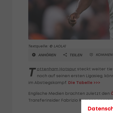
Textquelle: © LAOLA1
KOMMEN
ANHÖREN
TEILEN
T
ottenham Hotspur
steckt weiter tie
noch auf seinen ersten Ligasieg, könn
im Abstiegskampf.
Die Tabelle >>>
Englische Medien brachten zuletzt den
Ö
Transferinsider Fabrizio Romano nennt jet
Datensc