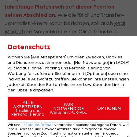
jahrelange Platzhirsch auf dieser Position
seinen Abschied an.
Wie die "Bild" und Transfer-
Journalist Ekrem Konur berichten, soll auch
Real
Madrid
die Möglichkeit eines Olise-Transfers
prüfen.
Datenschutz
Wählen Sie [Alle Akzeptieren] um allen Zwecken, Cookies
Ist Olise unverkäuflich?
und Diensten zuzustimmen oder [Nur Notwendige] im LAOLA1
PUR Modus, ohne Tracking uns Peronsalisierung von
Mit einem Marktwert von 140 Millionen Euro ist der
Werbung fortzufahren. Sie können mit [Optionen] auch eine
individuelle Auswahl zu treffen. Sie können Ihre Einstellungen
24-Jährige der wertvollste Spieler der Bundesliga.
jederzeit über den Button links unten bzw. über den Link in
Real sei laut dem Bericht sogar bereit, 165 Mio.
der Fußzeile anpassen.
Euro auf den Tisch zu legen.
ALLE
NUR
AKZEPTIEREN
OPTIONEN
NOTWENDIGE
Wie Sportvorstand Max Eberl erklärte,
Tracking und
Weiter mit PUR-Abo
Personalisierung
"verschwenden" die Bayern "keinen Gedanken" an
Wir und
unsere
186
Partner
verarbeiten personenbezogene Daten, wie
einen Olise-Abgang. Der Vorstands-Vorsitzende
Ihre IP-Adresse und Browser-Attribute für die folgenden Zwecke
:
Speichern von oder Zugriff auf Informationen auf einem Endgerät;
Jan-Christian Dreesen
betonte: "Welcher Verein