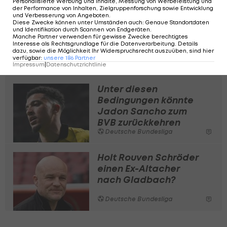
Personalisierte Werbung und Inhalte, Messung von Werbeleistung und
der Performance von Inhalten, Zielgruppenforschung sowie Entwicklung
ihm auch immer schöne Augen macht: Wer beim
und Verbesserung von Angeboten
.
Diese Zwecke können unter Umständen auch
:
Genaue Standortdaten
FC Bayern spielt, weiß, was er am FC Bayern hat."
und Identifikation durch Scannen von Endgeräten
.
Manche Partner verwenden für gewisse Zwecke berechtigtes
Interesse als Rechtsgrundlage für die Datenverarbeitung. Details
Olise besitzt noch einen Vertrag bis 2029 in
dazu, sowie die Möglichkeit Ihr Widerspruchsrecht auszuüben, sind hier
verfügbar
:
unsere
186
Partner
München und hat keine Ausstiegsklausel.
Impressum
|
Datenschutzrichtlinie
Unter diesen
Bedingungen könnte
Jadon Sancho zum
BVB zurückkehren
Deutsche Bundesliga
Holt Rouven Schröder
einen Ex-Altacher
nach Gladbach?
Deutsche Bundesliga