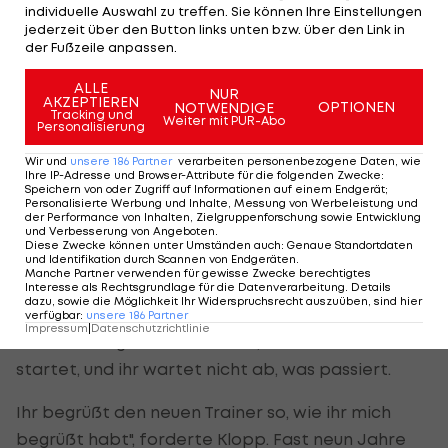
Spiele anzuschauen.
individuelle Auswahl zu treffen. Sie können Ihre Einstellungen
jederzeit über den Button links unten bzw. über den Link in
der Fußzeile anpassen.
"Und dann Urlaub machen", kündigte er an. Für die
"Reds" blickt er hingegen in eine erfolgreiche
ALLE
NUR
AKZEPTIEREN
OPTIONEN
NOTWENDIGE
Zukunft. "Es fühlt sich wie ein Beginn an. Heute
Tracking und
Weiter mit PUR-Abo
Personalisierung
habe ich eine Mannschaft spielen sehen, die voller
Talent, Jugend, Kreativität, Lust und Gier ist. Das
Wir und
unsere
186
Partner
verarbeiten personenbezogene Daten, wie
Ihre IP-Adresse und Browser-Attribute für die folgenden Zwecke
:
ist ein Teil der Entwicklung, das ist das, was man
Speichern von oder Zugriff auf Informationen auf einem Endgerät;
Personalisierte Werbung und Inhalte, Messung von Werbeleistung und
braucht." Zuvor hatte Klopp seinen designierten
der Performance von Inhalten, Zielgruppenforschung sowie Entwicklung
und Verbesserung von Angeboten
.
Nachfolger, den Niederländer Arne Slot, in
Diese Zwecke können unter Umständen auch
:
Genaue Standortdaten
und Identifikation durch Scannen von Endgeräten
.
höchsten Tönen gelobt.
Manche Partner verwenden für gewisse Zwecke berechtigtes
Interesse als Rechtsgrundlage für die Datenverarbeitung. Details
dazu, sowie die Möglichkeit Ihr Widerspruchsrecht auszuüben, sind hier
Für Liverpool beginnt unter Slot nun eine neue
verfügbar
:
unsere
186
Partner
Impressum
|
Datenschutzrichtlinie
Zeitrechnung. "Stellt euch vor, die nächste Saison
startet, und ihr wartet nicht ab, was passiert.
Ihr begrüßt den neuen Trainer so, wie ihr mich
begrüßt habt", forderte Klopp. Fast neun Jahre