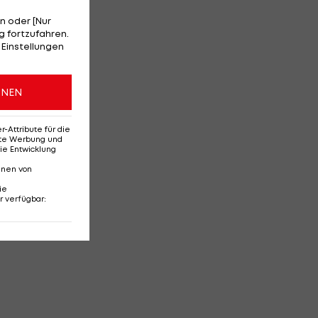
n oder [Nur
 fortzufahren.
 Einstellungen
ONEN
Attribute für die
erte Werbung und
ie Entwicklung
nnen von
ie
r verfügbar
: