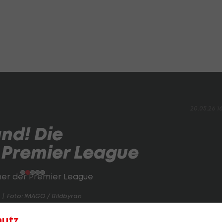
20.05.26 1
nd! Die
 Premier League
Foto: IMAGO / Bildbyran
hutz