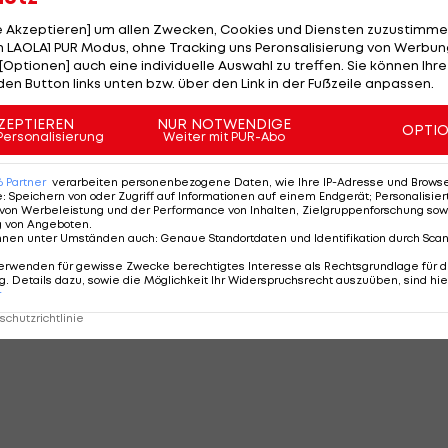
le Akzeptieren] um allen Zwecken, Cookies und Diensten zuzustimme
 LAOLA1 PUR Modus, ohne Tracking uns Peronsalisierung von Werbung
[Optionen] auch eine individuelle Auswahl zu treffen. Sie können Ihre
den Button links unten bzw. über den Link in der Fußzeile anpassen.
WEITER
ZEPTIEREN
SEITE
2 VON 69
NUR NOTWENDIGE
OPTI
Personalisierung
Weiter mit PUR-Abo
6
Partner
verarbeiten personenbezogene Daten, wie Ihre IP-Adresse und Browser-
e
:
Speichern von oder Zugriff auf Informationen auf einem Endgerät; Personalisi
von Werbeleistung und der Performance von Inhalten, Zielgruppenforschung sow
g von Angeboten
MMENTARE
.
nnen unter Umständen auch
:
Genaue Standortdaten und Identifikation durch Sca
erwenden für gewisse Zwecke berechtigtes Interesse als Rechtsgrundlage für d
. Details dazu, sowie die Möglichkeit Ihr Widerspruchsrecht auszuüben, sind hie
r
chutzrichtlinie