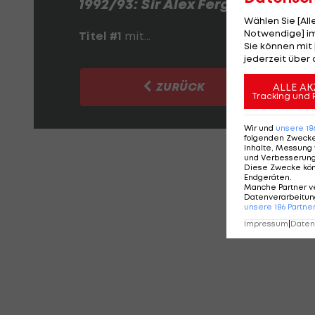
1992/93: Sir Alex Ferguson
Wählen Sie [Al
Notwendige] im
Titel #1
mit...
Sie können mit 
jederzeit über 
ZURÜCK
ALLE AK
Tracking und 
Wir und
unsere
18
folgenden Zweck
Inhalte, Messung 
und Verbesserun
KO
Diese Zwecke kö
Endgeräten
.
Manche Partner v
Datenverarbeitung
unsere
186
Partne
Impressum
|
Datens