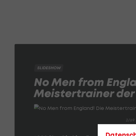
SLIDESHOW
No Men from Engla
Meistertrainer der
2/69
Datensc