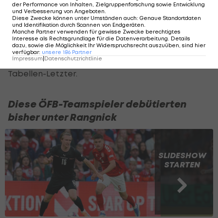
der Performance von Inhalten, Zielgruppenforschung sowie Entwicklung
und Verbesserung von Angeboten
.
deutlich.
Diese Zwecke können unter Umständen auch
:
Genaue Standortdaten
und Identifikation durch Scannen von Endgeräten
.
Manche Partner verwenden für gewisse Zwecke berechtigtes
Augsburg verbessert sich durch diesen Sieg
Interesse als Rechtsgrundlage für die Datenverarbeitung. Details
dazu, sowie die Möglichkeit Ihr Widerspruchsrecht auszuüben, sind hier
wieder auf Rang elf mit 25 Punkten. Heidenheim
verfügbar
:
unsere
186
Partner
Impressum
|
Datenschutzrichtlinie
bleibt mit 13 Zählern weiter 18. und damit
Tabellen-Letzter.
Diese ÖFB-Teamspieler debütierten
bisher unter Rangnick
SLIDESHOW
STARTEN