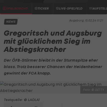
SPIELBERICHT
TICKER
LIVE-SPIELFELD
AUFSTEL
Augsburg, 15.02.26 17:27
NEWS
Gregoritsch und Augsburg
mit glücklichem Sieg im
Abstiegskracher
Der ÖFB-Stürmer bleibt in der Sturmspitze eher
blass. Trotz besserer Chancen der Heidenheimer
gewinnt der FCA knapp.
Foto: © GETTY
Textquelle: © LAOLA1