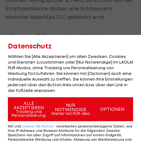
Strafraumkante drüber, ehe Schöppners
nächster Abschluss (73.) geblockt wird.
Führung völlig aus dem Nichts
Datenschutz
Bis dato in Halbzeit zwei kaum mit einer Chance,
Wählen Sie [Alle Akzeptieren] um allen Zwecken, Cookies
erhält Augsburg plötzlich einen Elfmeter. Keven
und Diensten zuzustimmen oder [Nur Notwendige] im LAOLA1
Schlotterbeck wird bei einer Ecke auffällig
PUR Modus, ohne Tracking uns Peronsalisierung von
Werbung fortzufahren. Sie können mit [Optionen] auch eine
gehalten, den fälligen Strafstoß verwandelt
individuelle Auswahl zu treffen. Sie können Ihre Einstellungen
Claude-Maurice (80.) ins linke, untere Eck.
jederzeit über den Button links unten bzw. über den Link in
der Fußzeile anpassen.
Der für Gregoritsch eingewechselte Ribeiro (83.)
ALLE
NUR
hat kurz darauf die Chance auf die Entscheidung,
AKZEPTIEREN
OPTIONEN
NOTWENDIGE
Tracking und
Weiter mit PUR-Abo
sein Abschluss ist nach einem starken Solo aber
Personalisierung
zu ungefährlich. Erst in der 90. Minute ergibt sich
Wir und
unsere
186
Partner
verarbeiten personenbezogene Daten, wie
Ihre IP-Adresse und Browser-Attribute für die folgenden Zwecke
:
die erste echte Ausgleichschance für Heidenheim,
Speichern von oder Zugriff auf Informationen auf einem Endgerät;
Personalisierte Werbung und Inhalte, Messung von Werbeleistung und
Ibrahimovic verzieht nach Ballgewinn aber