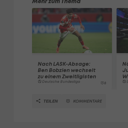
Mehr zum Thema
Nach LASK-Absage:
N
Ben Bobzien wechselt
Ju
zu einem Zweitligisten
W
Deutsche Bundesliga
8
KOMMENTARE
TEILEN