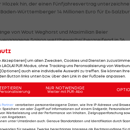
für Hlozek hin, der einen Fünfjahresvertrag unterzeichne
aden-Württemberger 14 Millionen Euro für Ex-Salzbur
gänge von Wout Weghorst und Maximilian Beier
k vergangene Saison wettbewerbsübergreifend in 36
sieben Tore erzielt und fünf Assists gesammelt.
hutz
le Akzeptieren] um allen Zwecken, Cookies und Diensten zuzustimme
 LAOLA1 PUR Modus, ohne Tracking uns Peronsalisierung von Werbung
[Optionen] auch eine individuelle Auswahl zu treffen. Sie können Ihre
 | Adam
#Hlozek
has successfully
den Button links unten bzw. über den Link in der Fußzeile anpassen.
ical with TSG Hoffenheim today
ZEPTIEREN
NUR NOTWENDIGE
OPTI
Personalisierung
Weiter mit PUR-Abo
l 2028 will follow tomorrow
6
Partner
verarbeiten personenbezogene Daten, wie Ihre IP-Adresse und Browser-
y_hau
|
@SkySportDE
🇨🇿
e
:
Speichern von oder Zugriff auf Informationen auf einem Endgerät; Personalisi
von Werbeleistung und der Performance von Inhalten, Zielgruppenforschung sow
m/YBdc6P3ny9
g von Angeboten
.
nnen unter Umständen auch
:
Genaue Standortdaten und Identifikation durch Sca
rg (@Plettigoal)
August 16, 2024
erwenden für gewisse Zwecke berechtigtes Interesse als Rechtsgrundlage für d