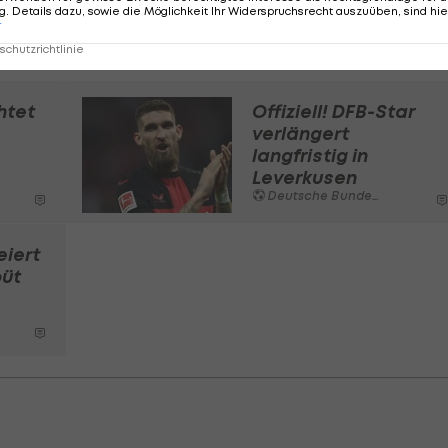
. Details dazu, sowie die Möglichkeit Ihr Widerspruchsrecht auszuüben, sind hie
r
chutzrichtlinie
htet
Offiziell! DFB-Star
verlängert
langfristig in
Leverkusen
Deutsche Bundesliga
eiert
üt