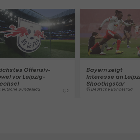
ächstes Offensiv-
Bayern zeigt
wel vor Leipzig-
Interesse an Leipz
echsel
Shootingstar
Deutsche Bundesliga
Deutsche Bundesliga
2