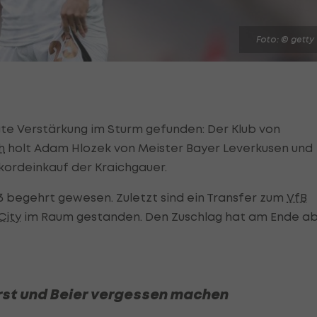
Foto: © getty
te Verstärkung im Sturm gefunden: Der Klub von
h
holt Adam Hlozek von Meister Bayer Leverkusen und
kordeinkauf der Kraichgauer.
iß begehrt gewesen. Zuletzt sind ein Transfer zum
VfB
City
im Raum gestanden. Den Zuschlag hat am Ende a
st und Beier vergessen machen