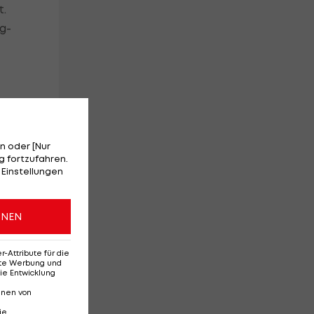
t.
g-
n oder [Nur
 fortzufahren.
 Einstellungen
ONEN
Attribute für die
erte Werbung und
ie Entwicklung
nnen von
ie