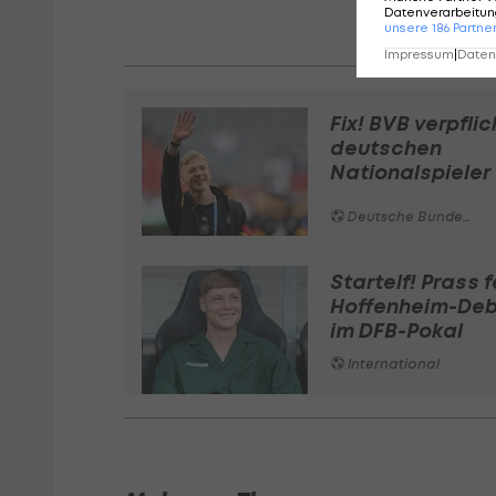
Datenverarbeitung
unsere
186
Partne
Impressum
|
Datens
Fix! BVB verpflic
deutschen
Nationalspieler
Deutsche Bundesliga
Startelf! Prass f
Hoffenheim-Deb
im DFB-Pokal
International