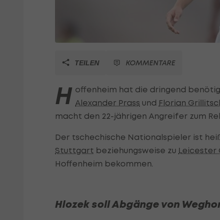
KOMMENTARE
TEILEN
H
offenheim hat die dringend benötig
Alexander Prass
und
Florian Grillitsc
macht den 22-jährigen Angreifer zum Re
Der tschechische Nationalspieler ist he
Stuttgart
beziehungsweise zu
Leicester 
Hoffenheim bekommen.
Hlozek soll Abgänge von Weghor