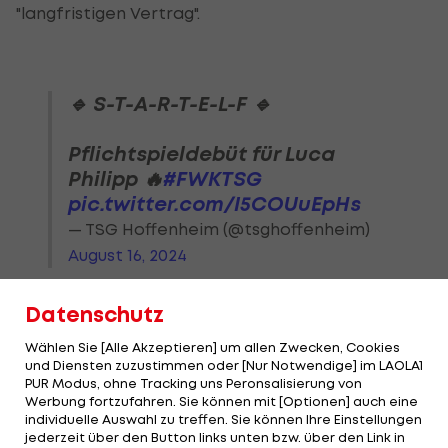
"langfristigen Vertrag".
🔹 S-T-A-R-T-E-L-F 🔹
Pflichtspieldebüt für Luca
Philipp 🔥
#FWKTSG
pic.twitter.com/I5COUuEpHs
— TSG Hoffenheim (@tsghoffenheim)
August 16, 2024
Datenschutz
Wählen Sie [Alle Akzeptieren] um allen Zwecken, Cookies
Transfer von Salzburg-
und Diensten zuzustimmen oder [Nur Notwendige] im LAOLA1
Verteidiger nach
PUR Modus, ohne Tracking uns Peronsalisierung von
Hoffenheim geplatzt!
Werbung fortzufahren. Sie können mit [Optionen] auch eine
individuelle Auswahl zu treffen. Sie können Ihre Einstellungen
jederzeit über den Button links unten bzw. über den Link in
Bundesliga