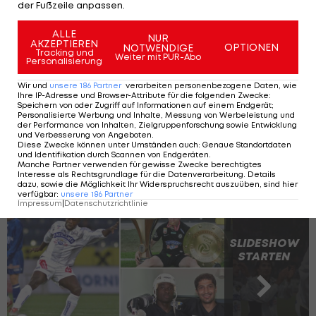
der Fußzeile anpassen.
ALLE
NUR
Nicht im Kader! Bayern-
AKZEPTIEREN
OPTIONEN
NOTWENDIGE
Tracking und
Star soll Klub verlassen
Weiter mit PUR-Abo
Personalisierung
Wir und
unsere
186
Partner
verarbeiten personenbezogene Daten, wie
Ihre IP-Adresse und Browser-Attribute für die folgenden Zwecke
:
International
Speichern von oder Zugriff auf Informationen auf einem Endgerät;
Personalisierte Werbung und Inhalte, Messung von Werbeleistung und
der Performance von Inhalten, Zielgruppenforschung sowie Entwicklung
und Verbesserung von Angeboten
.
Diese Zwecke können unter Umständen auch
:
Genaue Standortdaten
und Identifikation durch Scannen von Endgeräten
.
Die teuersten Neuzugänge des SK Sturm
Manche Partner verwenden für gewisse Zwecke berechtigtes
Interesse als Rechtsgrundlage für die Datenverarbeitung. Details
Graz
dazu, sowie die Möglichkeit Ihr Widerspruchsrecht auszuüben, sind hier
verfügbar
:
unsere
186
Partner
Impressum
|
Datenschutzrichtlinie
SLIDESHOW
STARTEN