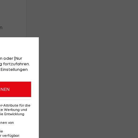
n
n oder [Nur
 fortzufahren.
 Einstellungen
en
ONEN
d
Attribute für die
erte Werbung und
ie Entwicklung
nnen von
ie
r verfügbar
: