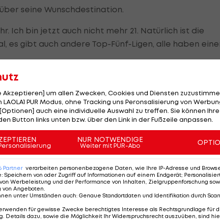
 über seine Wunschdestination.
r. Ich bin jetzt auch nicht mehr 21. Natürlich ist die
al, es gibt auch andere Top-Fünf-Ligen, alle haben eine
hutz
le Akzeptieren] um allen Zwecken, Cookies und Diensten zuzustimme
h die Serie A?
 LAOLA1 PUR Modus, ohne Tracking uns Peronsalisierung von Werbung
[Optionen] auch eine individuelle Auswahl zu treffen. Sie können Ihre
 auch das Gerücht auf, wonach Ex-Coach
Marco Rose
d
den Button links unten bzw. über den Link in der Fußzeile anpassen.
 Bournemouth
lotsen würde (
Alle Infos >>>
).
ZEPTIEREN
NUR NOTWENDIGE
OPTI
Personalisierung
Weiter mit PUR-Abo
vor allem die italienischen Klubs um
Juventus Turin
un
dmotor geworfen haben.
6
Partner
verarbeiten personenbezogene Daten, wie Ihre IP-Adresse und Browser-
e
:
Speichern von oder Zugriff auf Informationen auf einem Endgerät; Personalisi
von Werbeleistung und der Performance von Inhalten, Zielgruppenforschung sow
r die Möglichkeit, noch weiter auf sich aufmerksam zu
g von Angeboten
.
nnen unter Umständen auch
:
Genaue Standortdaten und Identifikation durch Sca
erwenden für gewisse Zwecke berechtigtes Interesse als Rechtsgrundlage für d
. Details dazu, sowie die Möglichkeit Ihr Widerspruchsrecht auszuüben, sind hie