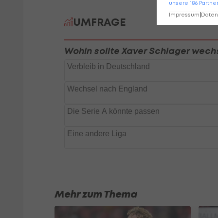
unsere
186
Partne
Impressum
|
Datens
Mehr zum Thema