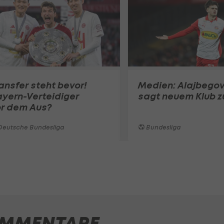
ansfer steht bevor!
Medien: Alajbegov
yern-Verteidiger
sagt neuem Klub z
or dem Aus?
Deutsche Bundesliga
Bundesliga
MMENTARE