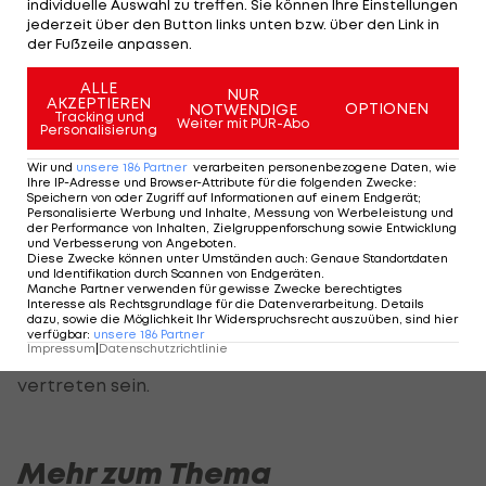
individuelle Auswahl zu treffen. Sie können Ihre Einstellungen
jederzeit über den Button links unten bzw. über den Link in
Jetzt taucht ein neuer Interessent auf. Wie Ali Ece
der Fußzeile anpassen.
bei "On Dijital" berichtet, sprechen sich viele bei
Besiktas für eine Verpflichtung Glasners aus.
ALLE
NUR
AKZEPTIEREN
OPTIONEN
NOTWENDIGE
Tracking und
Weiter mit PUR-Abo
Personalisierung
"Glasner spielt mit Dreierkette, und so erfolgreich
war er. Wenn er hierher kommt und ihr dann auf
Wir und
unsere
186
Partner
verarbeiten personenbezogene Daten, wie
Ihre IP-Adresse und Browser-Attribute für die folgenden Zwecke
:
die hört, die sagen 'Mit Dreierkette kann man
Speichern von oder Zugriff auf Informationen auf einem Endgerät;
Personalisierte Werbung und Inhalte, Messung von Werbeleistung und
nicht spielen', dann holt ihn euch gar nicht erst",
der Performance von Inhalten, Zielgruppenforschung sowie Entwicklung
und Verbesserung von Angeboten
.
gibt dieser aber zu bedenken.
Diese Zwecke können unter Umständen auch
:
Genaue Standortdaten
und Identifikation durch Scannen von Endgeräten
.
Manche Partner verwenden für gewisse Zwecke berechtigtes
Ob Glasner tatsächlich den Schritt in die Türkei
Interesse als Rechtsgrundlage für die Datenverarbeitung. Details
dazu, sowie die Möglichkeit Ihr Widerspruchsrecht auszuüben, sind hier
erwägt, ist unklar. Besiktas ist in der Liga bereits
verfügbar
:
unsere
186
Partner
Impressum
|
Datenschutzrichtlinie
fix Vierter, wird kommende Saison im Europacup
vertreten sein.
Mehr zum Thema