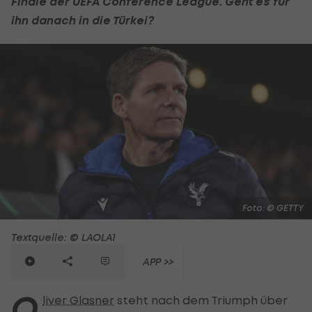
Finale der UEFA Conference League. Geht es für
ihn danach in die Türkei?
Foto: © GETTY
Textquelle: © LAOLA1
APP >>
O
liver Glasner
steht nach dem Triumph über