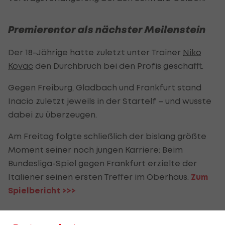
Premierentor als nächster Meilenstein
Der 18-Jährige hatte zuletzt unter Trainer
Niko
Kovac
den Durchbruch bei den Profis geschafft.
Gegen Freiburg, Gladbach und Frankfurt stand
Inacio zuletzt jeweils in der Startelf – und wusste
dabei zu überzeugen.
Am Freitag folgte schließlich der bislang größte
Moment seiner noch jungen Karriere: Beim
Bundesliga-Spiel gegen Frankfurt erzielte der
Italiener seinen ersten Treffer im Oberhaus.
Zum
Spielbericht >>>
BVB will langfristig planen