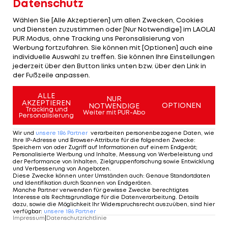
Datenschutz
Die Dortmunder wollen das Offensivtalent nun
Wählen Sie [Alle Akzeptieren] um allen Zwecken, Cookies
und Diensten zuzustimmen oder [Nur Notwendige] im LAOLA1
langfristig an den Verein binden.
PUR Modus, ohne Tracking uns Peronsalisierung von
Werbung fortzufahren. Sie können mit [Optionen] auch eine
Laut Transferexperte Fabrizio Romano befinden
individuelle Auswahl zu treffen. Sie können Ihre Einstellungen
jederzeit über den Button links unten bzw. über den Link in
sich die Gespräche bereits in der "finalen Phase".
der Fußzeile anpassen.
Der aktuelle Vertrag läuft zwar bis 2029, soll nun
ALLE
aber sogar bis 2030 oder 2031 verlängert werden.
NUR
AKZEPTIEREN
OPTIONEN
NOTWENDIGE
Tracking und
Weiter mit PUR-Abo
Personalisierung
Damit möchte der BVB nicht nur ein wichtiges
Zeichen setzen, sondern sich auch gegen das
Wir und
unsere
186
Partner
verarbeiten personenbezogene Daten, wie
Ihre IP-Adresse und Browser-Attribute für die folgenden Zwecke
:
Interesse europäischer Topklubs absichern.
Speichern von oder Zugriff auf Informationen auf einem Endgerät;
Personalisierte Werbung und Inhalte, Messung von Werbeleistung und
der Performance von Inhalten, Zielgruppenforschung sowie Entwicklung
und Verbesserung von Angeboten
.
Europas Elite schaut bereits hin
Diese Zwecke können unter Umständen auch
:
Genaue Standortdaten
und Identifikation durch Scannen von Endgeräten
.
Manche Partner verwenden für gewisse Zwecke berechtigtes
Interesse als Rechtsgrundlage für die Datenverarbeitung. Details
Denn Inacio gilt als eines der spannendsten
dazu, sowie die Möglichkeit Ihr Widerspruchsrecht auszuüben, sind hier
verfügbar
:
unsere
186
Partner
Talente seines Jahrgangs.
Impressum
|
Datenschutzrichtlinie