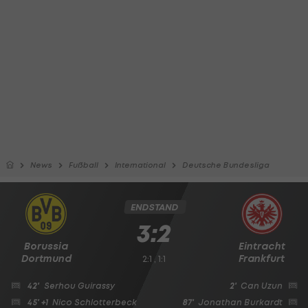
News
Fußball
International
Deutsche Bundesliga
ENDSTAND
3:2
Borussia
Eintracht
Dortmund
Frankfurt
2:1 , 1:1
42'
Serhou Guirassy
2'
Can Uzun
45' +1
Nico Schlotterbeck
87'
Jonathan Burkardt