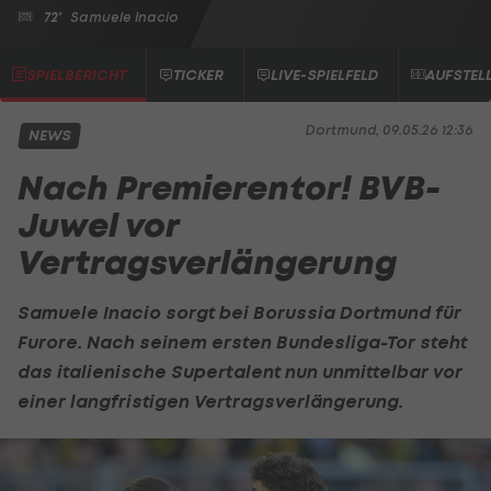
72'
Samuele Inacio
SPIELBERICHT
TICKER
LIVE-SPIELFELD
AUFSTEL
Dortmund, 09.05.26 12:36
NEWS
Nach Premierentor! BVB-
Juwel vor
Vertragsverlängerung
Samuele Inacio sorgt bei
Borussia Dortmund
für
Furore. Nach seinem ersten Bundesliga-Tor steht
das italienische Supertalent nun unmittelbar vor
einer langfristigen Vertragsverlängerung.