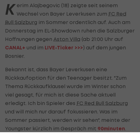
K
erim Alajbegovic (18) zeigte seit seinem
Wechsel von Bayer Leverkusen zum
FC Red
Bull Salzburg
im Sommer ordentlich auf. Auch am
Donnerstag im EL-Showdown ruhen die Salzburger
Hoffnungen gegen
Aston Villa
(ab 21:00 Uhr auf
CANAL+
und im
LIVE-Ticker >>>
) auf dem jungen
Bosnier.
Bekannt ist, dass Bayer Leverkusen eine
Rückkaufoption für den Teenager besitzt. "Zum
Thema Rückkaufklausel wurde im Winter schon
viel gesagt, für mich ist diese Sache aktuell
erledigt. Ich bin Spieler des
FC Red Bull Salzburg
und will mich nur darauf fokussieren. Was im
Sommer passiert, werden wir sehen", meinte der
Youngster kürzlich im Gespräch mit
90minuten
.