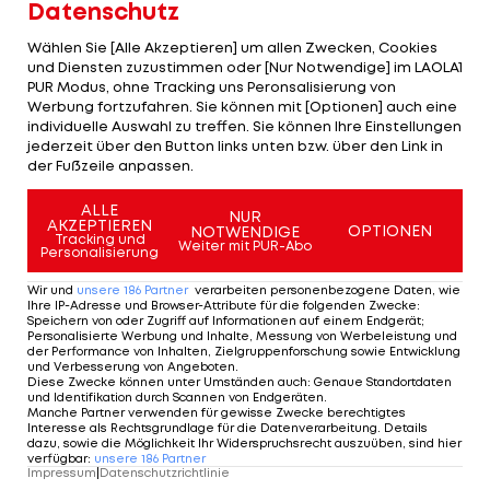
Doch es dürfte nicht nur Interesse von seinem Ex-
Datenschutz
Klub geben. Bereits in der Vergangenheit wurden
Wählen Sie [Alle Akzeptieren] um allen Zwecken, Cookies
Chelsea, Manchester United
und der
FC Porto
und Diensten zuzustimmen oder [Nur Notwendige] im LAOLA1
PUR Modus, ohne Tracking uns Peronsalisierung von
mit einem Transfer in Verbindung gebracht.
Werbung fortzufahren. Sie können mit [Optionen] auch eine
individuelle Auswahl zu treffen. Sie können Ihre Einstellungen
jederzeit über den Button links unten bzw. über den Link in
Vorerst Absage an Serie-A-Klubs
der Fußzeile anpassen.
ALLE
Jetzt dürften auch Klubs aus Italien angeklopft
NUR
AKZEPTIEREN
OPTIONEN
NOTWENDIGE
Tracking und
haben. Laut "Sky"-Reporter Florian Plettenberg
Weiter mit PUR-Abo
Personalisierung
hätten sich Topteams aus der
Serie A
in den
Wir und
unsere
186
Partner
verarbeiten personenbezogene Daten, wie
vergangenen Tagen vermehrt in Salzburg
Ihre IP-Adresse und Browser-Attribute für die folgenden Zwecke
:
Speichern von oder Zugriff auf Informationen auf einem Endgerät;
gemeldet und sich um einen Winterdeal bemüht.
Personalisierte Werbung und Inhalte, Messung von Werbeleistung und
der Performance von Inhalten, Zielgruppenforschung sowie Entwicklung
und Verbesserung von Angeboten
.
Gemeinsam mit Sportchef
Marcus Mann
, der erst
Diese Zwecke können unter Umständen auch
:
Genaue Standortdaten
und Identifikation durch Scannen von Endgeräten
.
kürzlich in einer
Ansakonferenz Spezial
zu Gast
Manche Partner verwenden für gewisse Zwecke berechtigtes
Interesse als Rechtsgrundlage für die Datenverarbeitung. Details
war, wurde entschieden, dass der Bosnier bis
dazu, sowie die Möglichkeit Ihr Widerspruchsrecht auszuüben, sind hier
verfügbar
:
unsere
186
Partner
Sommer in der Mozartstadt bleibt. Dann besitze
Impressum
|
Datenschutzrichtlinie