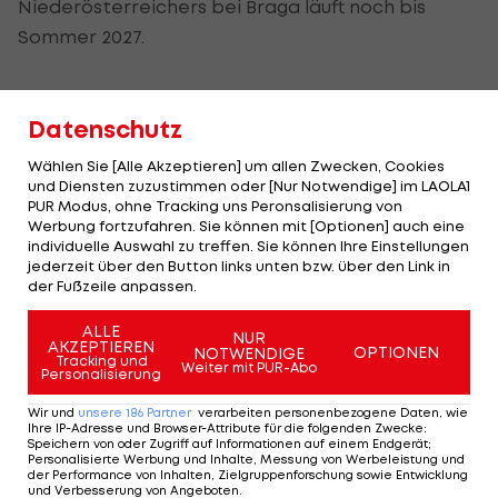
Niederösterreichers bei Braga läuft noch bis
Sommer 2027.
Aussortiert in Hoffenheim, Stammkraft
Datenschutz
in Portugal
Wählen Sie [Alle Akzeptieren] um allen Zwecken, Cookies
Spanien wäre für den defensiven
und Diensten zuzustimmen oder [Nur Notwendige] im LAOLA1
PUR Modus, ohne Tracking uns Peronsalisierung von
Mittelfeldspieler kein Neuland : Im Frühjahr der
Werbung fortzufahren. Sie können mit [Optionen] auch eine
Saison 2024/25 war der Rechtsfuß von der TSG an
individuelle Auswahl zu treffen. Sie können Ihre Einstellungen
jederzeit über den Button links unten bzw. über den Link in
Real Valladolid verliehen. Den Abstieg der "Pucela"
der Fußzeile anpassen.
hat er jedoch nicht mehr verhindern können.
ALLE
NUR
AKZEPTIEREN
OPTIONEN
Nachdem Grillitsch bei Hoffenheim von
NOTWENDIGE
Christian
Tracking und
Weiter mit PUR-Abo
Personalisierung
Ilzer
aussortiert worden war, schloss sich der ÖFB-
Teamspieler knapp vor Ende des Sommer-
Wir und
unsere
186
Partner
verarbeiten personenbezogene Daten, wie
Ihre IP-Adresse und Browser-Attribute für die folgenden Zwecke
:
Transferfensters dem SC Braga an. Beim derzeit
Speichern von oder Zugriff auf Informationen auf einem Endgerät;
Personalisierte Werbung und Inhalte, Messung von Werbeleistung und
Vierten der Liga Portugal ist er im zentralen
der Performance von Inhalten, Zielgruppenforschung sowie Entwicklung
und Verbesserung von Angeboten
.