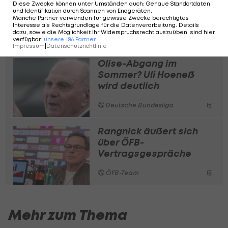
Mittelfeld gesetzt und hat in
Diese Zwecke können unter Umständen auch
:
Genaue Standortdaten
und Identifikation durch Scannen von Endgeräten
.
wettbewerbsübergreifend 32 Spielen je zwei
Manche Partner verwenden für gewisse Zwecke berechtigtes
Interesse als Rechtsgrundlage für die Datenverarbeitung. Details
Tore und zwei Assists beigesteuert.
dazu, sowie die Möglichkeit Ihr Widerspruchsrecht auszuüben, sind hier
verfügbar
:
unsere
186
Partner
Impressum
|
Datenschutzrichtlinie
Olise-Abgang im
Sommer? Uli Hoeneß
wird deutlich
Deutsche Bundesliga
Rangnick äußert sich
über ÖFB-
Vertragsgespräche
ÖFB-Team
Mehr zum Thema