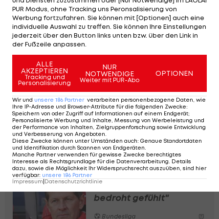
und Diensten zuzustimmen oder [Nur Notwendige] im LAOLA1
Feld gestellt wurden, kommen jeweils mit einem
PUR Modus, ohne Tracking uns Peronsalisierung von
Werbung fortzufahren. Sie können mit [Optionen] auch eine
Spiel Sperre davon. Frieser hatte Bundesliga-
individuelle Auswahl zu treffen. Sie können Ihre Einstellungen
Debütant Thomas Geris mit hohem Bein im
jederzeit über den Button links unten bzw. über den Link in
der Fußzeile anpassen.
Gesicht getroffen, Routinier Grabher verhinderte
ein Rapid-Tor per Oberarm. Das Verfahren gegen
ALLE
NUR
AKZEPTIEREN
OPTIONEN
NOTWENDIGE
Rapid-Co-Trainer Thomas Kraus wurde indes
Tracking und
Weiter mit PUR-Abo
Personalisierung
eingestellt.
Wir und
unsere
186
Partner
verarbeiten personenbezogene Daten, wie
Ihre IP-Adresse und Browser-Attribute für die folgenden Zwecke
:
DSV-Leoben-Kicker Chekhou Dieng bekam für sein
Speichern von oder Zugriff auf Informationen auf einem Endgerät;
Personalisierte Werbung und Inhalte, Messung von Werbeleistung und
rüdes Foul an Amstettens Dominik Starkl zwei
der Performance von Inhalten, Zielgruppenforschung sowie Entwicklung
Spiele Sperre, davon eines bedingt
und Verbesserung von Angeboten
.
Diese Zwecke können unter Umständen auch
:
Genaue Standortdaten
aufgebrummt.
und Identifikation durch Scannen von Endgeräten
.
Manche Partner verwenden für gewisse Zwecke berechtigtes
Interesse als Rechtsgrundlage für die Datenverarbeitung. Details
dazu, sowie die Möglichkeit Ihr Widerspruchsrecht auszuüben, sind hier
Heraf erklärt Fan-Disput:
verfügbar
:
unsere
186
Partner
Impressum
|
Datenschutzrichtlinie
"Familie hat sich
bedroht gefühlt"
Bundesliga