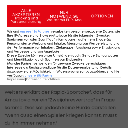
unmöglich."
ALLE
NUR
AKZEPTIEREN
OPTIONEN
NOTWENDIGE
Tracking und
Arnautovic will nur Zweijahresvertrag
Weiter mit PUR-Abo
Personalisierung
Wir und
unsere
186
Partner
verarbeiten personenbezogene Daten, wie
Die Hütteldorfer arbeiten an einer kreativen
Ihre IP-Adresse und Browser-Attribute für die folgenden Zwecke
:
Speichern von oder Zugriff auf Informationen auf einem Endgerät;
Lösung, den Gehaltsvorstellungen des Stürmer-
Personalisierte Werbung und Inhalte, Messung von Werbeleistung und
der Performance von Inhalten, Zielgruppenforschung sowie Entwicklung
Stars zu entsprechen - dies dürfte auch
und Verbesserung von Angeboten
.
Diese Zwecke können unter Umständen auch
:
Genaue Standortdaten
Arnautovic imponieren. "Es taugt ihm, wie wir das
und Identifikation durch Scannen von Endgeräten
.
machen, wie wir immer wieder mit Ideen
Manche Partner verwenden für gewisse Zwecke berechtigtes
Interesse als Rechtsgrundlage für die Datenverarbeitung. Details
kommen, um ihm den Wechsel schmackhaft zu
dazu, sowie die Möglichkeit Ihr Widerspruchsrecht auszuüben, sind hier
verfügbar
:
unsere
186
Partner
machen", so Katzer.
Impressum
|
Datenschutzrichtlinie
Weiters erklärt der Rapid-Sportchef, dass für
Arnautovic nur ein "Zweijahresvertrag" in Frage
komme. Dies soll jedoch keine Hürde darstellen.
"Wenn du so einen Spieler kriegen kannst, musst
du ihn immer nehmen."