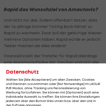
Rapid das Wunschziel von Arnautovic?
Und nicht nur das: Zudem offenbart Katzer, dass
der 36-jährige Stürmer "richtig Bock hätte", zu
Rapid zu wechseln. Zwar soll der gebürtige Wiener
mehrere Optionen haben, Rapid würde er jedoch
"lieber machen als alles andere".
Finanziell stellt der Transfer für Rapid allerdings
eine Mammutaufgabe dar. Darüber sind sich alle
Parteien bewusst.
Datenschutz
So will Rapid den Arnautovic-Deal finanziell
Wählen Sie [Alle Akzeptieren] um allen Zwecken, Cookies
und Diensten zuzustimmen oder [Nur Notwendige] im LAOLA1
stemmen >>>
PUR Modus, ohne Tracking uns Peronsalisierung von
Werbung fortzufahren. Sie können mit [Optionen] auch eine
Dennoch zeigt sich Katzer optimistisch: "Ich weiß,
individuelle Auswahl zu treffen. Sie können Ihre Einstellungen
jederzeit über den Button links unten bzw. über den Link in
was er will. Es wird sehr schwer, aber es ist nicht
der Fußzeile anpassen.