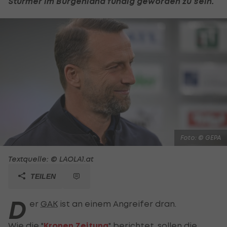
Stürmer im Burgenland fündig geworden zu sein.
Foto: © GEPA
Textquelle: © LAOLA1.at
TEILEN
D
er
GAK
ist an einem Angreifer dran.
Wie die "
Kronen Zeitung
" berichtet, sollen die