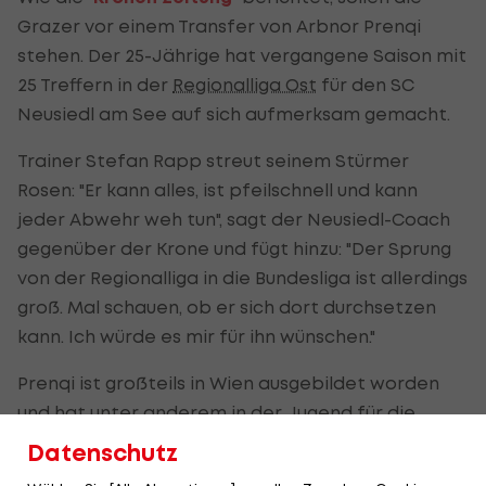
Grazer vor einem Transfer von Arbnor Prenqi
stehen. Der 25-Jährige hat vergangene Saison mit
25 Treffern in der
Regionalliga Ost
für den SC
Neusiedl am See auf sich aufmerksam gemacht.
Trainer Stefan Rapp streut seinem Stürmer
Rosen: "Er kann alles, ist pfeilschnell und kann
jeder Abwehr weh tun", sagt der Neusiedl-Coach
gegenüber der Krone und fügt hinzu: "Der Sprung
von der Regionalliga in die Bundesliga ist allerdings
groß. Mal schauen, ob er sich dort durchsetzen
kann. Ich würde es mir für ihn wünschen."
Prenqi ist großteils in Wien ausgebildet worden
und hat unter anderem in der Jugend für die
Vienna und Rapid gespielt. In der RLO ist er für den
Datenschutz
Wiener Sportklub, Wiener Neustadt, Traiskirchen