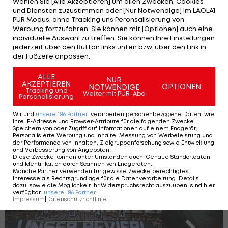
Wählen Sie [Alle Akzeptieren] um allen Zwecken, Cookies
und ab 2024 für Neusiedl am Platz gestanden und
und Diensten zuzustimmen oder [Nur Notwendige] im LAOLA1
hat insgesamt 41 Tore in 97 Partien erzielt.
PUR Modus, ohne Tracking uns Peronsalisierung von
Werbung fortzufahren. Sie können mit [Optionen] auch eine
individuelle Auswahl zu treffen. Sie können Ihre Einstellungen
jederzeit über den Button links unten bzw. über den Link in
der Fußzeile anpassen.
Salzburg-Leihspieler
bleibt beim GAK
ALLE
NUR
AKZEPTIEREN
OPTIONEN
NOTWENDIGE
Tracking und
Weiter mit PUR-Abo
Personalisierung
Bundesliga
Wir und
unsere
186
Partner
verarbeiten personenbezogene Daten, wie
Ihre IP-Adresse und Browser-Attribute für die folgenden Zwecke
:
Speichern von oder Zugriff auf Informationen auf einem Endgerät;
Personalisierte Werbung und Inhalte, Messung von Werbeleistung und
Die besten Heim-Choreos der
der Performance von Inhalten, Zielgruppenforschung sowie Entwicklung
und Verbesserung von Angeboten
.
Bundesliga-Saison 2024/25
Diese Zwecke können unter Umständen auch
:
Genaue Standortdaten
und Identifikation durch Scannen von Endgeräten
.
Manche Partner verwenden für gewisse Zwecke berechtigtes
Interesse als Rechtsgrundlage für die Datenverarbeitung. Details
dazu, sowie die Möglichkeit Ihr Widerspruchsrecht auszuüben, sind hier
verfügbar
:
unsere
186
Partner
SLIDESHOW
Impressum
|
Datenschutzrichtlinie
STARTEN