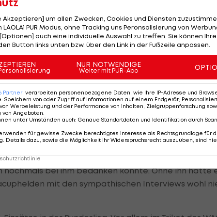
hutz
el in der Kabine saßen und viele weinten, weil wir es
le Akzeptieren] um allen Zwecken, Cookies und Diensten zuzustimme
liches fußballerisches Ende sehr nah", verrät dieser
 LAOLA1 PUR Modus, ohne Tracking uns Peronsalisierung von Werbung
[Optionen] auch eine individuelle Auswahl zu treffen. Sie können Ihre
den Button links unten bzw. über den Link in der Fußzeile anpassen.
ZEPTIEREN
NUR NOTWENDIGE
OPTI
Personalisierung
Weiter mit PUR-Abo
6
Partner
verarbeiten personenbezogene Daten, wie Ihre IP-Adresse und Browser-
um Durchbruch. "
Adi Hütter
rief mich an und holte mich
e
:
Speichern von oder Zugriff auf Informationen auf einem Endgerät; Personalisi
von Werbeleistung und der Performance von Inhalten, Zielgruppenforschung sow
iere gerettet. Er kannte mich von seiner Zeit als Alta
g von Angeboten
.
nnen unter Umständen auch
:
Genaue Standortdaten und Identifikation durch Sca
ielt habe, und hat irgendwas in mir gesehen. Völlig
erwenden für gewisse Zwecke berechtigtes Interesse als Rechtsgrundlage für d
Schützling Hütters.
. Details dazu, sowie die Möglichkeit Ihr Widerspruchsrecht auszuüben, sind hie
r
in sehr glücklicher Moment, für den ich mich letzten
chutzrichtlinie
h nochmals bei ihm bedanken konnte. Ohne ihn hätte 
pacuphelden mit den sympathischen Interviews wohl ni