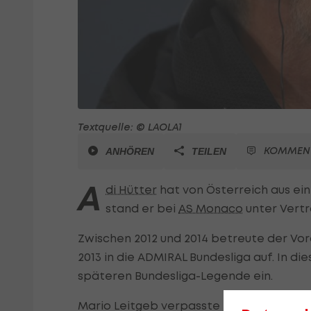
Textquelle: © LAOLA1
KOMMEN
ANHÖREN
TEILEN
A
di Hütter
hat von Österreich aus ein
stand er bei
AS Monaco
unter Vertr
Zwischen 2012 und 2014 betreute der Vor
2013 in die ADMIRAL Bundesliga auf. In di
späteren Bundesliga-Legende ein.
Mario Leitgeb verpasste 2012 mit dem
G