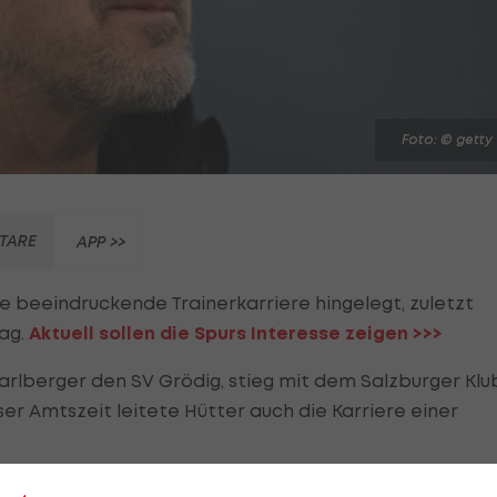
Foto: © getty
TARE
APP >>
e beeindruckende Trainerkarriere hingelegt, zuletzt
ag.
Aktuell sollen die Spurs Interesse zeigen >>>
arlberger den SV Grödig, stieg mit dem Salzburger Klu
eser Amtszeit leitete Hütter auch die Karriere einer
AK
den Aufstieg in der Relegation. "Ich kann mich gut