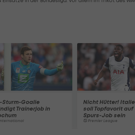
4 Einsätze in der Bundesliga. Vor allem im Trikot des W
x-Sturm-Goalie
Nicht Hütter! Itali
ndigt Trainerjob in
soll Topfavorit auf
ochum
Spurs-Job sein
nternational
Premier League