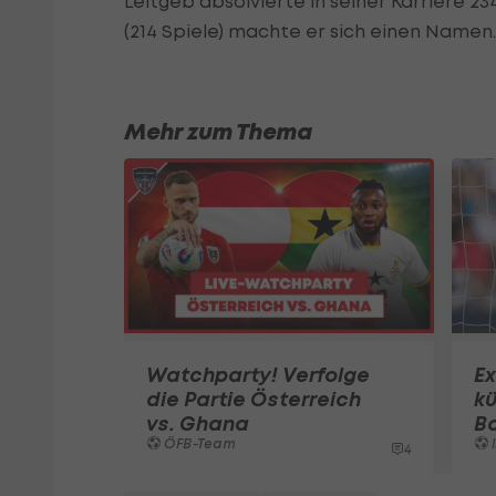
Leitgeb absolvierte in seiner Karriere 23
(214 Spiele) machte er sich einen Namen.
Mehr zum Thema
Watchparty! Verfolge
E
die Partie Österreich
kü
vs. Ghana
B
ÖFB-Team
I
4