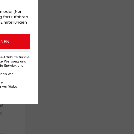
n oder [Nur
 fortzufahren.
 Einstellungen
ONEN
Attribute für die
erte Werbung und
ie Entwicklung
ch-
nnen von
ie
r verfügbar
:
es
e