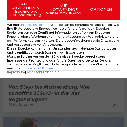
ALLE
NUR
AKZEPTIEREN
OPTIONEN
NOTWENDIGE
Tracking und
Weiter mit PUR-Abo
Personalisierung
Wir und
unsere
186
Partner
verarbeiten personenbezogene Daten, wie
Ihre IP-Adresse und Browser-Attribute für die folgenden Zwecke
:
Speichern von oder Zugriff auf Informationen auf einem Endgerät;
Personalisierte Werbung und Inhalte, Messung von Werbeleistung und
der Performance von Inhalten, Zielgruppenforschung sowie Entwicklung
und Verbesserung von Angeboten
.
Diese Zwecke können unter Umständen auch
:
Genaue Standortdaten
und Identifikation durch Scannen von Endgeräten
.
Manche Partner verwenden für gewisse Zwecke berechtigtes
Interesse als Rechtsgrundlage für die Datenverarbeitung. Details
dazu, sowie die Möglichkeit Ihr Widerspruchsrecht auszuüben, sind hier
verfügbar
:
unsere
186
Partner
Impressum
|
Datenschutzrichtlinie
Von Steyr bis Mattersburg: Wer
schafft's 2026/27 in die vier
Regionalligen?
Hintergrund
2