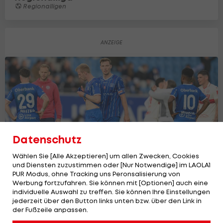
Regionalligen
Datenschutz
Wählen Sie [Alle Akzeptieren] um allen Zwecken, Cookies
und Diensten zuzustimmen oder [Nur Notwendige] im LAOLA1
PUR Modus, ohne Tracking uns Peronsalisierung von
Werbung fortzufahren. Sie können mit [Optionen] auch eine
individuelle Auswahl zu treffen. Sie können Ihre Einstellungen
Alle Bundesliga-Absteiger der letzten
jederzeit über den Button links unten bzw. über den Link in
30 Jahre
der Fußzeile anpassen.
Bundesliga
5