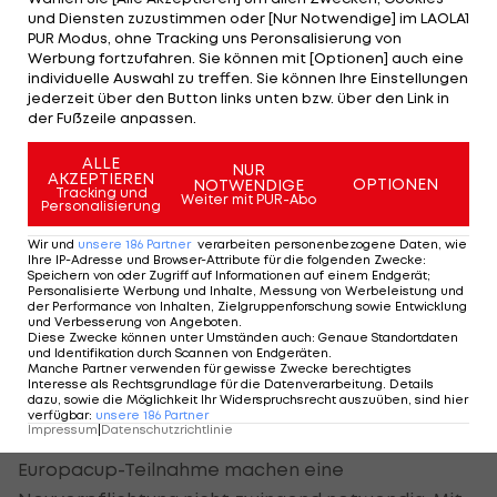
und Diensten zuzustimmen oder [Nur Notwendige] im LAOLA1
Finne kommt nicht, kein
PUR Modus, ohne Tracking uns Peronsalisierung von
Handlungsbedarf im Zentrum
Werbung fortzufahren. Sie können mit [Optionen] auch eine
individuelle Auswahl zu treffen. Sie können Ihre Einstellungen
jederzeit über den Button links unten bzw. über den Link in
Um eine "Ente" handelt es sich derweil beim
der Fußzeile anpassen.
vermeintlichen Interesse an
Ilves-Tampere-
Kicker Oiva Jukkola
. Der Finne soll kein Thema
ALLE
NUR
AKZEPTIEREN
OPTIONEN
NOTWENDIGE
sein.
Tracking und
Weiter mit PUR-Abo
Personalisierung
Im zentralen Mittelfeld wird sich - nach aktuellem
Wir und
unsere
186
Partner
verarbeiten personenbezogene Daten, wie
Ihre IP-Adresse und Browser-Attribute für die folgenden Zwecke
:
Plan - ebenfalls nichts tun. Vom Vorhaben, einen
Speichern von oder Zugriff auf Informationen auf einem Endgerät;
Personalisierte Werbung und Inhalte, Messung von Werbeleistung und
"klassischen, taktisch versierten Sechser" zu
der Performance von Inhalten, Zielgruppenforschung sowie Entwicklung
und Verbesserung von Angeboten
.
verpflichten, dürfte Rapid zumindest vorerst
Diese Zwecke können unter Umständen auch
:
Genaue Standortdaten
und Identifikation durch Scannen von Endgeräten
.
absehen.
Manche Partner verwenden für gewisse Zwecke berechtigtes
Interesse als Rechtsgrundlage für die Datenverarbeitung. Details
dazu, sowie die Möglichkeit Ihr Widerspruchsrecht auszuüben, sind hier
Aktuell sieht man sich im Zentrum gut aufgestellt,
verfügbar
:
unsere
186
Partner
Impressum
|
Datenschutzrichtlinie
Kaderbreite und die noch nicht fixierte
Europacup-Teilnahme machen eine