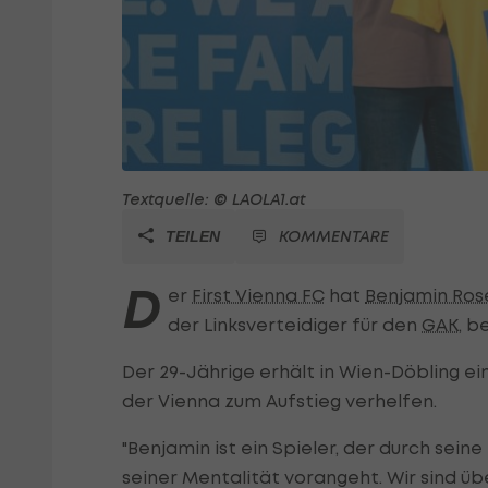
Textquelle: © LAOLA1.at
KOMMENTARE
TEILEN
D
er
First Vienna FC
hat
Benjamin Ros
der Linksverteidiger für den
GAK
, b
Der 29-Jährige erhält in Wien-Döbling ei
der Vienna zum Aufstieg verhelfen.
"Benjamin ist ein Spieler, der durch sein
seiner Mentalität vorangeht. Wir sind üb