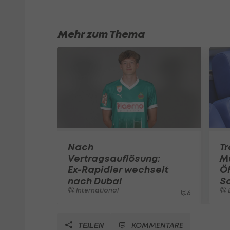
Mehr zum Thema
Nach
Tr
Vertragsauflösung:
Mu
Ex-Rapidler wechselt
ÖF
nach Dubai
S
International
6
KOMMENTARE
TEILEN