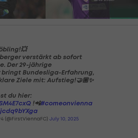
bling!💥
erger verstärkt ab sofort
e. Der 29-jährige
r bringt Bundesliga-Erfahrung,
lare Ziele mit: Aufstieg!🤝🏼✨
st du hier:
WSM4E7cxQ
!📲
#comeonvienna
m/jcdq9bYXga
894 (@FirstViennaFC)
July 10, 2025