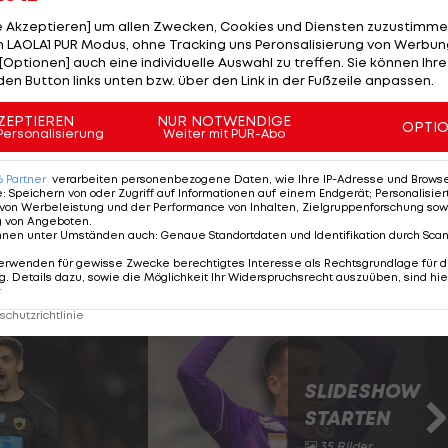
des ÖFB insgesamt sechs Mal zum Einsatz.
le Akzeptieren] um allen Zwecken, Cookies und Diensten zuzustimme
 LAOLA1 PUR Modus, ohne Tracking uns Peronsalisierung von Werbung
[Optionen] auch eine individuelle Auswahl zu treffen. Sie können Ihre
den Button links unten bzw. über den Link in der Fußzeile anpassen.
ZEPTIEREN
NUR NOTWENDIGE
OPTI
Personalisierung
Weiter mit PUR-Abo
6
Partner
verarbeiten personenbezogene Daten, wie Ihre IP-Adresse und Browser-
e
:
Speichern von oder Zugriff auf Informationen auf einem Endgerät; Personalisi
von Werbeleistung und der Performance von Inhalten, Zielgruppenforschung sow
g von Angeboten
.
nnen unter Umständen auch
:
Genaue Standortdaten und Identifikation durch Sca
erwenden für gewisse Zwecke berechtigtes Interesse als Rechtsgrundlage für d
. Details dazu, sowie die Möglichkeit Ihr Widerspruchsrecht auszuüben, sind hie
r
rein da
chutzrichtlinie
SLIDESHOW
STARTEN
35 Bilder