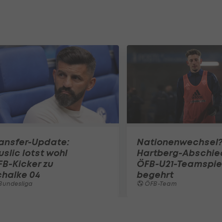
ansfer-Update:
Nationenwechsel
slic lotst wohl
Hartberg-Abschie
B-Kicker zu
ÖFB-U21-Teamspie
chalke 04
begehrt
Bundesliga
ÖFB-Team