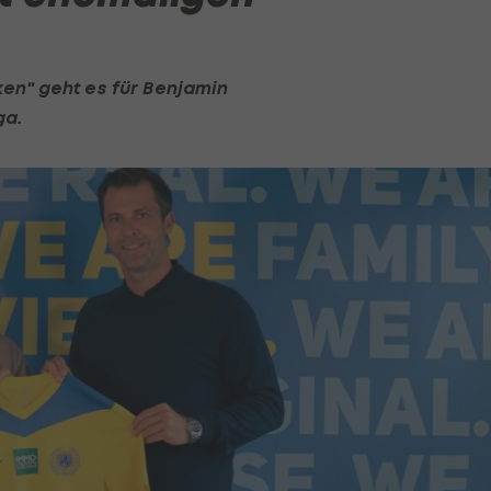
en" geht es für
Benjamin
iga
.