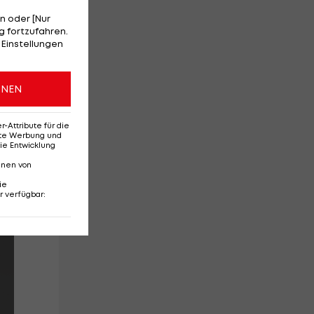
n oder [Nur
 fortzufahren.
 Einstellungen
ONEN
Attribute für die
erte Werbung und
ie Entwicklung
nnen von
ie
r verfügbar
: