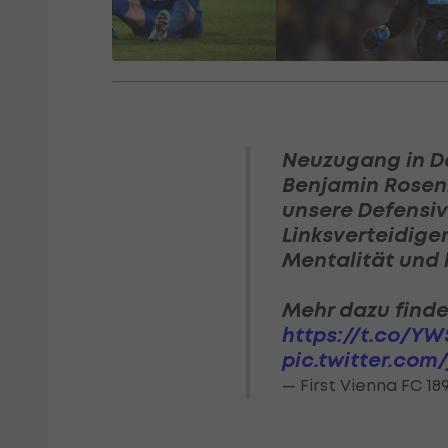
Neuzugang in Dö
Benjamin Rosenb
unsere Defensiv
Linksverteidige
Mentalität und k
Mehr dazu finde
https://t.co/Y
pic.twitter.co
— First Vienna FC 1