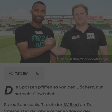
Foto: © SVR/Schröckelsberger
TEILEN
D
ie Spatzen pfiffen es von den Dächern, nun
herrscht Gewissheit.
Saliou Sane schließt sich der
SV Ried
an. Der
Vizemeister der abgelaufenen Saison der