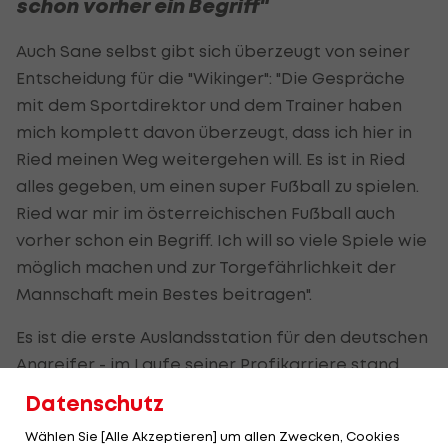
schon vorher ein Begriff"
Auch Sane selbst gibt sich überzeugt von seiner
Entscheidung für die "Wikinger": "Die Gespräche
mit dem Sportdirektor und dem Trainer haben
mich komplett davon überzeugt, dass ich hier in
Ried meinen Weg weitergehen will. Es ist in Ried
alles gegeben, um einen super Fußball zu spielen.
Ried war mir im österreichischen Fußball auch
vorher schon ein Begriff. Ich will so viele Spiele wie
möglich machen und zur Torgefährlichkeit der
Mannschaft mein Bestes beitragen".
Es ist die erste Auslandsstation für den deutschen
Angreifer - im Laufe seiner Profikarriere stand
Sane unter anderem bereits beim SC Paderborn,
Datenschutz
Holstein Kiel
, dem
Karlsruher SC
, dem 1. FC
Wählen Sie [Alle Akzeptieren] um allen Zwecken, Cookies
Magdeburg und schlussendlich den Würzburger