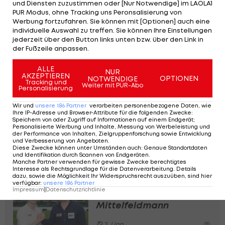
und Diensten zuzustimmen oder [Nur Notwendige] im LAOLA1
Kickers unter Vertrag.
PUR Modus, ohne Tracking uns Peronsalisierung von
Werbung fortzufahren. Sie können mit [Optionen] auch eine
individuelle Auswahl zu treffen. Sie können Ihre Einstellungen
Über 160-mal lief der Neo-Rieder in der deutschen
jederzeit über den Button links unten bzw. über den Link in
3. Liga auf, 15 Einsätze verbuchte er in der 2.
der Fußzeile anpassen.
Deutschen Bundesliga. In der vergangenen Saison
ALLE
NUR
lief Sane über 30-mal für die Würzburger Kickers
AKZEPTIEREN
OPTIONEN
NOTWENDIGE
Tracking und
Weiter mit PUR-Abo
in der Regionalliga Bayern auf.
Personalisierung
Wir und
unsere
186
Partner
verarbeiten personenbezogene Daten, wie
Ihre IP-Adresse und Browser-Attribute für die folgenden Zwecke
:
SV Ried: Drei Abgänge
Speichern von oder Zugriff auf Informationen auf einem Endgerät;
und ein Stürmer aus
Personalisierte Werbung und Inhalte, Messung von Werbeleistung und
der Performance von Inhalten, Zielgruppenforschung sowie Entwicklung
Deutschland?
und Verbesserung von Angeboten
.
Diese Zwecke können unter Umständen auch
:
Genaue Standortdaten
und Identifikation durch Scannen von Endgeräten
.
2. Liga
Manche Partner verwenden für gewisse Zwecke berechtigtes
Interesse als Rechtsgrundlage für die Datenverarbeitung. Details
dazu, sowie die Möglichkeit Ihr Widerspruchsrecht auszuüben, sind hier
SV Ried angelt sich
verfügbar
:
unsere
186
Partner
Impressum
|
Datenschutzrichtlinie
Südstädter
Mittelfeldmann
2. Liga