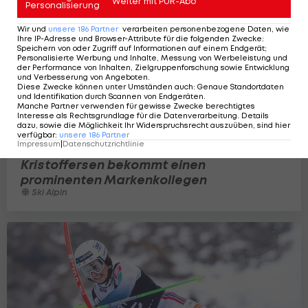
Weiter mit PUR-Abo
Personalisierung
Wir und
unsere
186
Partner
verarbeiten personenbezogene Daten, wie
Ihre IP-Adresse und Browser-Attribute für die folgenden Zwecke
:
Speichern von oder Zugriff auf Informationen auf einem Endgerät;
Personalisierte Werbung und Inhalte, Messung von Werbeleistung und
der Performance von Inhalten, Zielgruppenforschung sowie Entwicklung
und Verbesserung von Angeboten
.
Diese Zwecke können unter Umständen auch
:
Genaue Standortdaten
und Identifikation durch Scannen von Endgeräten
.
Manche Partner verwenden für gewisse Zwecke berechtigtes
Interesse als Rechtsgrundlage für die Datenverarbeitung. Details
dazu, sowie die Möglichkeit Ihr Widerspruchsrecht auszuüben, sind hier
verfügbar
:
unsere
186
Partner
Impressum
|
Datenschutzrichtlinie
Kristoffersen bekommt einen
prominenten Markenkollegen
Ski Alpin