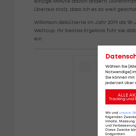
einzige Minute davon ändern. Skirennfah
überaus stolz, dass ich es so weit gescha
Wilkinson debütierte im Jahr 2019 als 18-
Weltcup. Ihr bestes Ergebnis fuhr sie da
ein.
Datensc
Wählen Sie [Al
Notwendige] im
Sie können mit 
jederzeit über 
ALLE AK
Tracking und 
Wir und
unsere
18
folgenden Zweck
Inhalte, Messung 
und Verbesserun
Diese Zwecke kö
Endgeräten
.