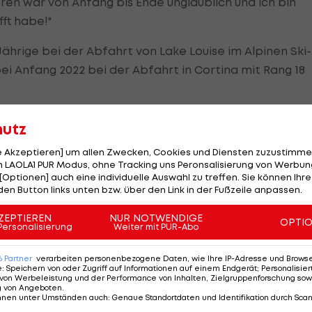
ren war von Anfang bis Ende unglaublich und ich bin
fft habe!"
Jährige bei der Abfahrt von Lake Louise im Alpinen Ski-
bei Anfang 2022 bei der Abfahrt in Cortina mit Rang 18
hutz
le Akzeptieren] um allen Zwecken, Cookies und Diensten zuzustimme
 LAOLA1 PUR Modus, ohne Tracking uns Peronsalisierung von Werbung
[Optionen] auch eine individuelle Auswahl zu treffen. Sie können Ihre
den Button links unten bzw. über den Link in der Fußzeile anpassen.
ZEPTIEREN
NUR NOTWENDIGE
OPTI
Personalisierung
Weiter mit PUR-Abo
6
Partner
verarbeiten personenbezogene Daten, wie Ihre IP-Adresse und Browser-
e
:
Speichern von oder Zugriff auf Informationen auf einem Endgerät; Personalisi
von Werbeleistung und der Performance von Inhalten, Zielgruppenforschung sow
g von Angeboten
.
nnen unter Umständen auch
:
Genaue Standortdaten und Identifikation durch Sca