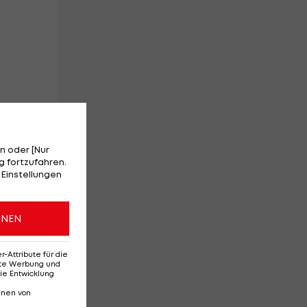
n oder [Nur
 fortzufahren.
 Einstellungen
ONEN
Attribute für die
erte Werbung und
ie Entwicklung
nnen von