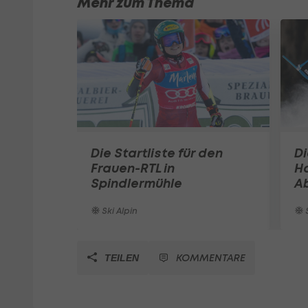
Mehr zum Thema
Die Startliste für den
Di
Frauen-RTL in
H
Spindlermühle
Ab
Ski Alpin
S
KOMMENTARE
TEILEN