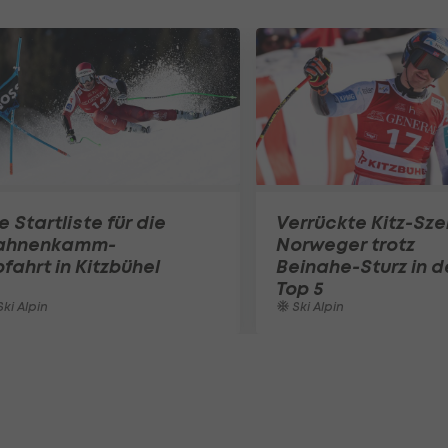
e Startliste für die
Verrückte Kitz-Sze
ahnenkamm-
Norweger trotz
fahrt in Kitzbühel
Beinahe-Sturz in d
Top 5
ki Alpin
Ski Alpin