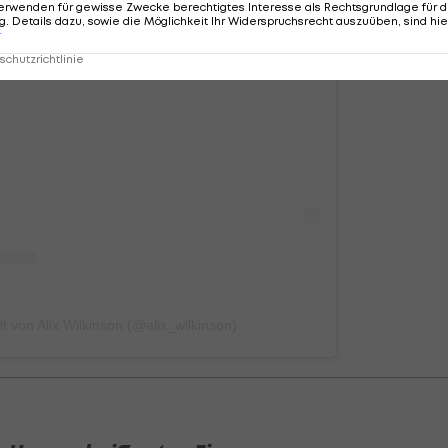
erwenden für gewisse Zwecke berechtigtes Interesse als Rechtsgrundlage für d
. Details dazu, sowie die Möglichkeit Ihr Widerspruchsrecht auszuüben, sind hie
r
chutzrichtlinie
iesen Beitrag auf Instagram an
lt von Alix Wilkinson (@alix_wilkinson)