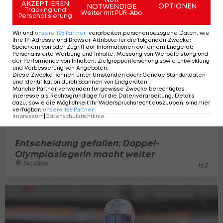
AKZEPTIEREN
OPTIONEN
NOTWENDIGE
Tracking und
Weiter mit PUR-Abo
Personalisierung
Wir und
unsere
186
Partner
verarbeiten personenbezogene Daten, wie
Ihre IP-Adresse und Browser-Attribute für die folgenden Zwecke
:
Speichern von oder Zugriff auf Informationen auf einem Endgerät;
Personalisierte Werbung und Inhalte, Messung von Werbeleistung und
der Performance von Inhalten, Zielgruppenforschung sowie Entwicklung
und Verbesserung von Angeboten
.
Diese Zwecke können unter Umständen auch
:
Genaue Standortdaten
und Identifikation durch Scannen von Endgeräten
.
Manche Partner verwenden für gewisse Zwecke berechtigtes
Interesse als Rechtsgrundlage für die Datenverarbeitung. Details
dazu, sowie die Möglichkeit Ihr Widerspruchsrecht auszuüben, sind hier
verfügbar
:
unsere
186
Partner
Impressum
|
Datenschutzrichtlinie
Entscheidung gefallen: Doppel-
Olympiasiegerin macht weiter
Ski Alpin
3