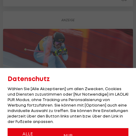
Datenschutz
Wählen Sie [Alle Akzeptieren] um allen Zwecken, Cookies
und Diensten zuzustimmen oder [Nur Notwendige] im LAOLA1
PUR Modus, ohne Tracking uns Peronsalisierung von
Werbung fortzufahren. Sie können mit [Optionen] auch eine
individuelle Auswahl zu treffen. Sie können Ihre Einstellungen
Böser Sturz! Weltcup-Abfahrerin bricht
jederzeit über den Button links unten bzw. über den Link in
sich Bein
der Fußzeile anpassen.
Ski Alpin
ALLE
NUR