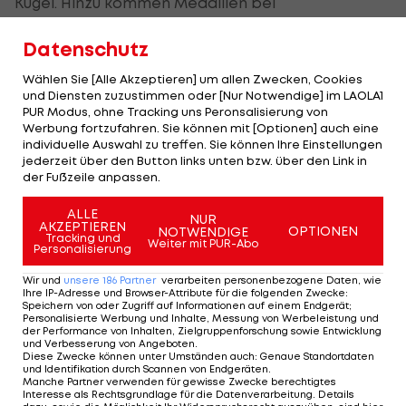
Kugel. Hinzu kommen Medaillen bei
Weltmeisterschaften und Olympischen Spielen
Datenschutz
sowie der Sieg im Nationencup der Frauen.
Wählen Sie [Alle Akzeptieren] um allen Zwecken, Cookies
Assinger betont: "Auch wenn ich meine Tätigkeit
und Diensten zuzustimmen oder [Nur Notwendige] im LAOLA1
PUR Modus, ohne Tracking uns Peronsalisierung von
als Cheftrainer beende, möchte ich dem Skisport
Werbung fortzufahren. Sie können mit [Optionen] auch eine
weiterhin meine Erfahrung zur Verfügung stellen.
individuelle Auswahl zu treffen. Sie können Ihre Einstellungen
jederzeit über den Button links unten bzw. über den Link in
Erste Gespräche über eine mögliche künftige Rolle
der Fußzeile anpassen.
innerhalb des Verbandes haben bereits
stattgefunden."
ALLE
NUR
AKZEPTIEREN
OPTIONEN
NOTWENDIGE
Tracking und
Weiter mit PUR-Abo
Personalisierung
Mitter bedauert Entscheidung, Pfeifer
Wir und
unsere
186
Partner
verarbeiten personenbezogene Daten, wie
verlängert
Ihre IP-Adresse und Browser-Attribute für die folgenden Zwecke
:
Speichern von oder Zugriff auf Informationen auf einem Endgerät;
Personalisierte Werbung und Inhalte, Messung von Werbeleistung und
der Performance von Inhalten, Zielgruppenforschung sowie Entwicklung
Christian Mitter, Sportlicher Leiter
Ski Alpin
im
und Verbesserung von Angeboten
.
Diese Zwecke können unter Umständen auch
:
Genaue Standortdaten
ÖSV, bedauert die Entscheidung, wenngleich diese
und Identifikation durch Scannen von Endgeräten
.
"selbstverständlich" respektiert werde.
Manche Partner verwenden für gewisse Zwecke berechtigtes
Interesse als Rechtsgrundlage für die Datenverarbeitung. Details