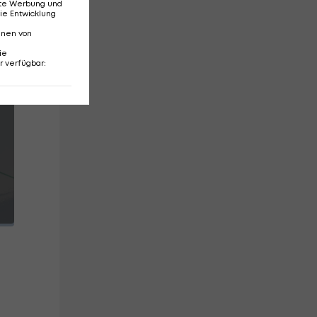
ren
erte Werbung und
ie Entwicklung
nnen von
ie
r verfügbar
: