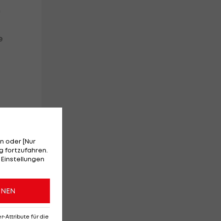
u
e
e
n oder [Nur
 fortzufahren.
 Einstellungen
g
ONEN
Attribute für die