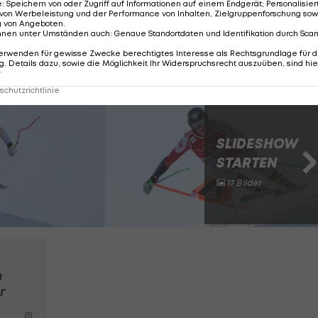
 sei nach seinem Verschneider der Platz zum Korrigie
e
:
Speichern von oder Zugriff auf Informationen auf einem Endgerät; Personalisi
von Werbeleistung und der Performance von Inhalten, Zielgruppenforschung sow
 mehr viel machen", so der 33-Jährige.
g von Angeboten
.
nnen unter Umständen auch
:
Genaue Standortdaten und Identifikation durch Sca
erwenden für gewisse Zwecke berechtigtes Interesse als Rechtsgrundlage für d
. Details dazu, sowie die Möglichkeit Ihr Widerspruchsrecht auszuüben, sind hie
r
m Super-G
chutzrichtlinie
SLIDESHOW
STARTEN
17 Bilder
n
r