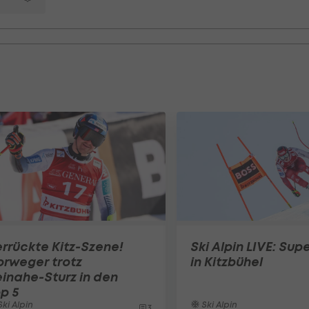
rrückte Kitz-Szene!
Ski Alpin LIVE: Sup
rweger trotz
in Kitzbühel
inahe-Sturz in den
p 5
ki Alpin
Ski Alpin
3