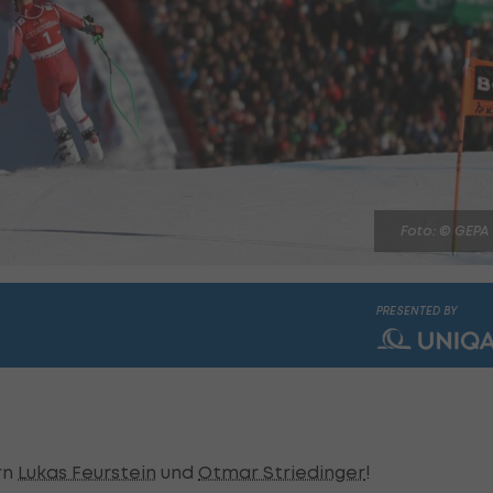
Foto: © GEPA
PRESENTED BY
rn
Lukas Feurstein
und
Otmar Striedinger
!