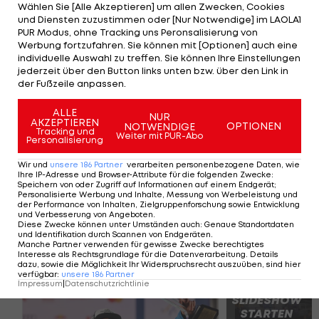
Ass entschied sich nach dem
Einfahren jedoch
Wählen Sie [Alle Akzeptieren] um allen Zwecken, Cookies
und Diensten zuzustimmen oder [Nur Notwendige] im LAOLA1
gegen einen Start
.
PUR Modus, ohne Tracking uns Peronsalisierung von
Werbung fortzufahren. Sie können mit [Optionen] auch eine
Zweitbester Österreicher wird Stefan Eichberger
individuelle Auswahl zu treffen. Sie können Ihre Einstellungen
jederzeit über den Button links unten bzw. über den Link in
auf Rang 12. Das Rennen ist geprägt von vielen
der Fußzeile anpassen.
Stürzen.
Lukas Feurstein
erwischt es mit Nummer
1.
Alexis Pinturault
fliegt spektakulär ab und muss
ALLE
NUR
AKZEPTIEREN
OPTIONEN
NOTWENDIGE
wie sein Landsmann Florian Loriot mit dem
Tracking und
Weiter mit PUR-Abo
Personalisierung
Hubschrauber abtransportiert werden.
Wir und
unsere
186
Partner
verarbeiten personenbezogene Daten, wie
Ihre IP-Adresse und Browser-Attribute für die folgenden Zwecke
:
Alle Super-G-Sieger in Kitzbühel>>>
Speichern von oder Zugriff auf Informationen auf einem Endgerät;
Personalisierte Werbung und Inhalte, Messung von Werbeleistung und
der Performance von Inhalten, Zielgruppenforschung sowie Entwicklung
und Verbesserung von Angeboten
.
Kitzbühel, Super-G: Die Bilder der
Diese Zwecke können unter Umständen auch
:
Genaue Standortdaten
und Identifikation durch Scannen von Endgeräten
.
Siegerehrung
Manche Partner verwenden für gewisse Zwecke berechtigtes
Interesse als Rechtsgrundlage für die Datenverarbeitung. Details
dazu, sowie die Möglichkeit Ihr Widerspruchsrecht auszuüben, sind hier
verfügbar
:
unsere
186
Partner
Impressum
|
Datenschutzrichtlinie
SLIDESHOW
STARTEN