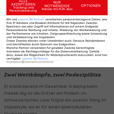
ALLE
NUR
AKZEPTIEREN
OPTIONEN
NOTWENDIGE
Anfang der Saison war", erklärt der zweimalige
Tracking und
Weiter mit PUR-Abo
Personalisierung
Junioren-Weltmeister.
Wir und
unsere
186
Partner
verarbeiten personenbezogene Daten, wie
Ihre IP-Adresse und Browser-Attribute für die folgenden Zwecke
:
Nachdem die letzte Saison geprägt von vielen
Speichern von oder Zugriff auf Informationen auf einem Endgerät;
Personalisierte Werbung und Inhalte, Messung von Werbeleistung und
Wettkämpfen rund um die Welt und dadurch
der Performance von Inhalten, Zielgruppenforschung sowie Entwicklung
und Verbesserung von Angeboten
.
vielen Reisen war, beschreibt Svancer diesen
Diese Zwecke können unter Umständen auch
:
Genaue Standortdaten
Winter bisher als "ein bisschen entspannter". Der
und Identifikation durch Scannen von Endgeräten
.
Manche Partner verwenden für gewisse Zwecke berechtigtes
21-Jährige ging an zwei Wettkampf-
Interesse als Rechtsgrundlage für die Datenverarbeitung. Details
dazu, sowie die Möglichkeit Ihr Widerspruchsrecht auszuüben, sind hier
Austragungsorten an den Start.
verfügbar
:
unsere
186
Partner
Impressum
|
Datenschutzrichtlinie
Zwei Wettkämpfe, zwei Podestplätze
Er stand bereits im Dezember in Bejing beim
Freeski Big Air als Dritter am Podest. Im
schweizerischen Laax folgte ein zweiter Rang im
Slopestyle, wo er für einen spektakulären
Moment sorgte.