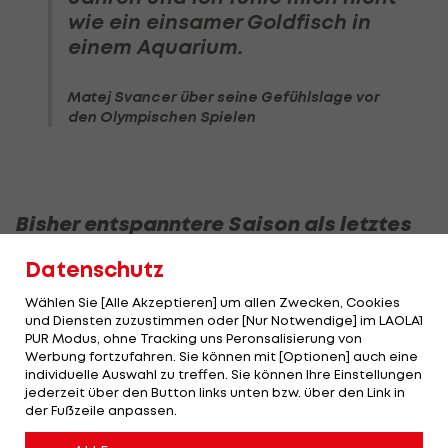
wie ein einsamer Goldfisch in
einem Aquarium.
Matej Svancer über seine Gefühlslage vor
den Olympischen Spielen
Bisher entspanntere Saison als letztes
Jahr
Datenschutz
Der Ski Freestyler hatte zuletzt immer wieder mit
Wählen Sie [Alle Akzeptieren] um allen Zwecken, Cookies
und Diensten zuzustimmen oder [Nur Notwendige] im LAOLA1
Fersenproblemen zu kämpfen. Auch die WM im
PUR Modus, ohne Tracking uns Peronsalisierung von
letzten Jahr verpasste er.
Werbung fortzufahren. Sie können mit [Optionen] auch eine
individuelle Auswahl zu treffen. Sie können Ihre Einstellungen
Vor den Spielen geht es ihm "gesundheitlich ganz
jederzeit über den Button links unten bzw. über den Link in
der Fußzeile anpassen.
gut, nach wie vor spüre ich manchmal die Ferse
etwas, aber es ist definitiv besser als es am