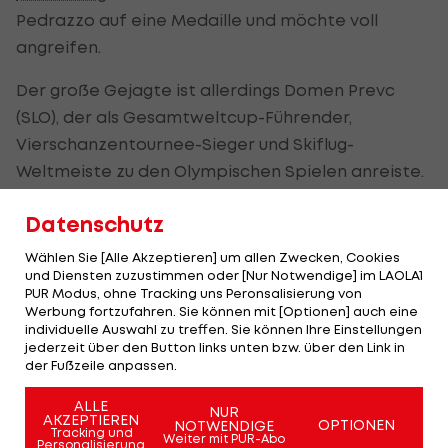
Pedrazzo auf eine Medaille und möchte voll
angreifen.
Der große Gejagte ist allerdings Domen Prevc
(SLO), der als Gesamtweltcup-Führender,
Vierschanzentournee-Sieger und Skiflug-
Weltmeiste zu den Olympischen Spielen anreiste.
Datenschutz
Das Springen von der Normalschanze im
LIVE-Ticker:
Wählen Sie [Alle Akzeptieren] um allen Zwecken, Cookies
und Diensten zuzustimmen oder [Nur Notwendige] im LAOLA1
PUR Modus, ohne Tracking uns Peronsalisierung von
Werbung fortzufahren. Sie können mit [Optionen] auch eine
ÖSV-Adler wollen bei
individuelle Auswahl zu treffen. Sie können Ihre Einstellungen
Olympia 20-jährige
jederzeit über den Button links unten bzw. über den Link in
der Fußzeile anpassen.
Durststrecke beenden
ALLE
Olympia
NUR
AKZEPTIEREN
OPTIONEN
NOTWENDIGE
Tracking und
Weiter mit PUR-Abo
Personalisierung