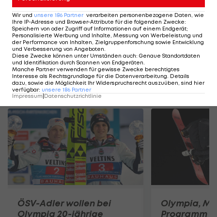
Wer ist die Slalom-Queen?
Wer ist der größte 
Wir und
unsere
186
Partner
verarbeiten personenbezogene Daten, wie
Ihre IP-Adresse und Browser-Attribute für die folgenden Zwecke
:
Zeiten?
3er-Gondel
Speichern von oder Zugriff auf Informationen auf einem Endgerät;
Personalisierte Werbung und Inhalte, Messung von Werbeleistung und
3er-Gondel
der Performance von Inhalten, Zielgruppenforschung sowie Entwicklung
und Verbesserung von Angeboten
.
Diese Zwecke können unter Umständen auch
:
Genaue Standortdaten
und Identifikation durch Scannen von Endgeräten
.
Manche Partner verwenden für gewisse Zwecke berechtigtes
Interesse als Rechtsgrundlage für die Datenverarbeitung. Details
dazu, sowie die Möglichkeit Ihr Widerspruchsrecht auszuüben, sind hier
Mehr zum Thema
verfügbar
:
unsere
186
Partner
Impressum
|
Datenschutzrichtlinie
ÖSV-Adler wollen bei
Olympia, Mon
Olympia 20-jährige
Programm u