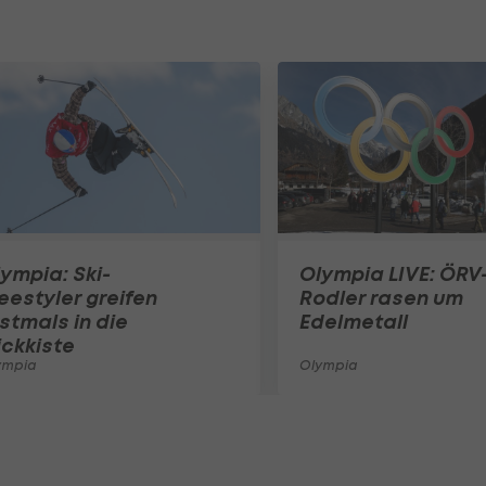
ympia: Ski-
Olympia LIVE: ÖRV
eestyler greifen
Rodler rasen um
stmals in die
Edelmetall
ickkiste
ympia
Olympia