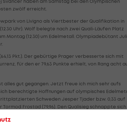
j Svancer haben am Samstag bei den Olympischen
sten zwölf erreicht.
wpark von Livigno als Viertbester der Qualifikation in
12.30 Uhr). Wolf belegte nach zwei Quali-Läufen Platz
s am Montag (12.30) um Edelmetall. Olympiadebütant Jul
r.
64,13 Pkt.). Der gebürtige Prager verbesserte sich mit
enz, für den er 79,63 Punkte erhielt, von Rang acht a
ist alles gut gegangen. Jetzt freue ich mich sehr aufs
f sich berechtigte Hoffnungen auf olympisches Edelmeta
drittplatzierten Schweden Jesper Tjader bzw. 0,33 auf
 Tormod Frostad (79,96). Den Qualisieg schnappte sich
hutz