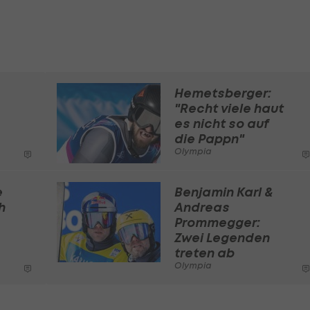
Hemetsberger:
"Recht viele haut
es nicht so auf
die Pappn"
Olympia
e
Benjamin Karl &
h
Andreas
Prommegger:
Zwei Legenden
treten ab
Olympia