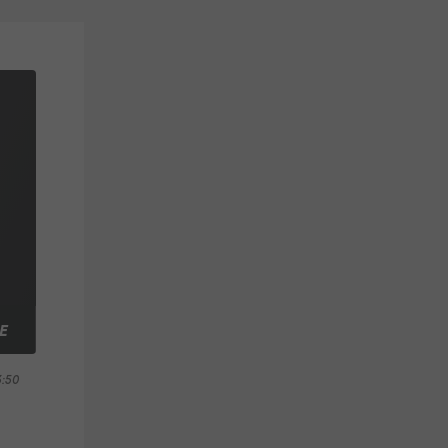
E
3:50