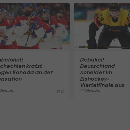
nbelohnt!
Debakel!
chechien kratzt
Deutschland
egen Kanada an der
scheidet im
ensation
Eishockey-
Viertelfinale aus
Olympia
Olympia
13