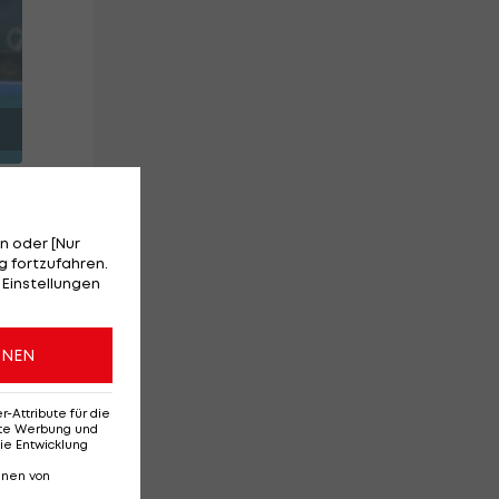
n oder [Nur
 fortzufahren.
 Einstellungen
ONEN
Attribute für die
den
erte Werbung und
ie Entwicklung
nnen von