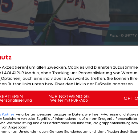
Foto: © GETTY
hutz
le Akzeptieren] um allen Zwecken, Cookies und Diensten zuzustimme
 LAOLA1 PUR Modus, ohne Tracking uns Peronsalisierung von Werbung
[Optionen] auch eine individuelle Auswahl zu treffen. Sie können Ihre
mpiasieg im
Eishockey
-Turnier!
den Button links unten bzw. über den Link in der Fußzeile anpassen.
erikaner gegen Schweden ins Halbfinale.
ZEPTIEREN
NUR NOTWENDIGE
OPTI
Personalisierung
Weiter mit PUR-Abo
t Red Wings die US-Stars im Mittelabschnitt zur 1:0-
6
Partner
verarbeiten personenbezogene Daten, wie Ihre IP-Adresse und Browser-
rdamerikaner auf den zweiten Treffer, aber die Schwe
e
:
Speichern von oder Zugriff auf Informationen auf einem Endgerät; Personalisi
von Werbeleistung und der Performance von Inhalten, Zielgruppenforschung sow
g von Angeboten
.
nnen unter Umständen auch
:
Genaue Standortdaten und Identifikation durch Sca
sabschnitt im Angriffsdrittel festzusetzen. Letztlich