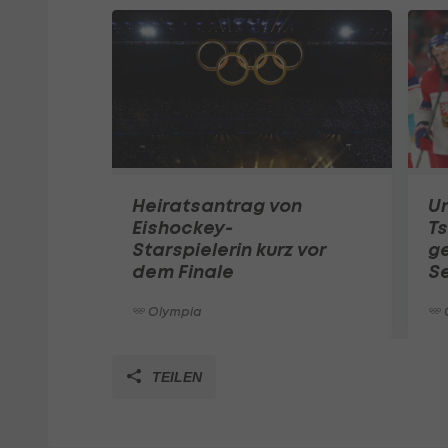
Heiratsantrag von
U
Eishockey-
Ts
Starspielerin kurz vor
g
dem Finale
S
Olympia
TEILEN