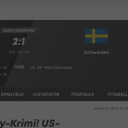
NACH OVERTIME
2:1
0:0 , 1:0 , 0:1
Schweden
n
59'
Mika Zibanejad
s
-SPIELFELD
STATISTIK
DETAILS
TABELL
Mailand, 18.02.26 2
y-Krimi! US-