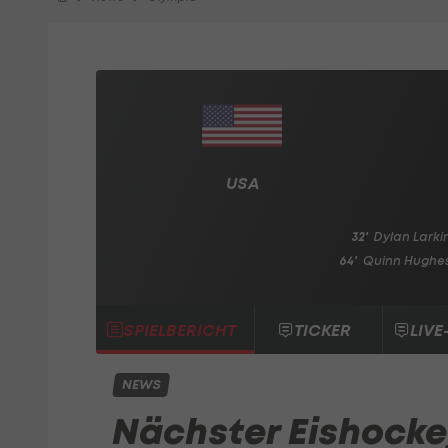
USA
32'
Dylan Larki
64'
Quinn Hughe
SPIELBERICHT
TICKER
LIVE
NEWS
Nächster Eishocke