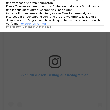
und Verbesserung von Angeboten
.
Diese Zwecke können unter Umständen auch
:
Genaue Standortdaten
und Identifikation durch Scannen von Endgeräten
.
Manche Partner verwenden für gewisse Zwecke berechtigtes
Interesse als Rechtsgrundlage für die Datenverarbeitung. Details
dazu, sowie die Möglichkeit Ihr Widerspruchsrecht auszuüben, sind hier
verfügbar
:
unsere
186
Partner
Impressum
|
Datenschutzrichtlinie
Sieh dir diesen Beitrag auf Instagram an