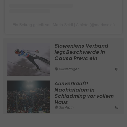
Ein Beitrag geteilt von Mario Seidl | Athlete (@marioseidl)
Sloweniens Verband
legt Beschwerde in
Causa Prevc ein
Skispringen
Ausverkauft!
Nachtslalom in
Schladming vor vollem
Haus
Ski Alpin