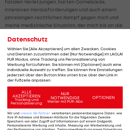
fatalen Verletzungen, harten Comebacks,
intensiven Herausforderungen und auch einem
jahrelangen rechtlichen Kampf gegen mich und
meine medizinische Situation, der mich bis an die
Grenzen meiner psychischen, aber auch
Datenschutz
finanziellen Belastbarkeit gebracht hat", schrieb
Seidl am Montag.
Wählen Sie [Alle Akzeptieren] um allen Zwecken, Cookies
und Diensten zuzustimmen oder [Nur Notwendige] im LAOLA1
PUR Modus, ohne Tracking uns Peronsalisierung von
Er habe in den vergangenen Wochen und
Werbung fortzufahren. Sie können mit [Optionen] auch eine
Monaten gemerkt, dass Körper und Geist nicht
individuelle Auswahl zu treffen. Sie können Ihre Einstellungen
jederzeit über den Button links unten bzw. über den Link in
mehr in der Lage sind, den Trainingsumfang zu
der Fußzeile anpassen.
bewältigen, den es braucht, um an der Weltspitze
ALLE
mitmischen zu können.
NUR
AKZEPTIEREN
OPTIONEN
NOTWENDIGE
Tracking und
Weiter mit PUR-Abo
Personalisierung
Seidl hofft beim Nordic Triple in Seefeld nun auf
eine gute Performance, um sich noch einen Traum
Wir und
unsere
186
Partner
verarbeiten personenbezogene Daten, wie
Ihre IP-Adresse und Browser-Attribute für die folgenden Zwecke
:
zu erfüllen und beim Skifliegen "am legendären
Speichern von oder Zugriff auf Informationen auf einem Endgerät;
Personalisierte Werbung und Inhalte, Messung von Werbeleistung und
Kulm" an den Start zu gehen.
der Performance von Inhalten, Zielgruppenforschung sowie Entwicklung