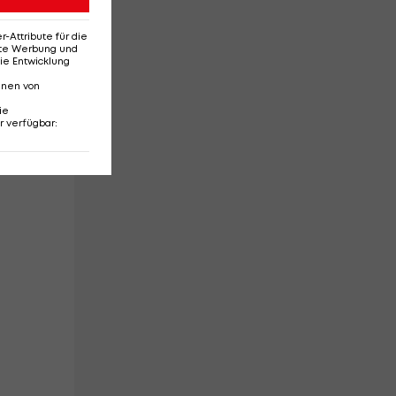
Attribute für die
erte Werbung und
ie Entwicklung
nnen von
ie
r verfügbar
:
e.