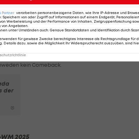
bereits in der 7. Minute in Führung. Aufseiten der
6
Partner
verarbeiten personenbezogene Daten, wie Ihre IP-Adresse und Browser-
e
:
Speichern von oder Zugriff auf Informationen auf einem Endgerät; Personalisi
unden später aufgrund eines Crosschecks eine
von Werbeleistung und der Performance von Inhalten, Zielgruppenforschung sow
g von Angeboten
.
nnen unter Umständen auch
:
Genaue Standortdaten und Identifikation durch Sca
erwenden für gewisse Zwecke berechtigtes Interesse als Rechtsgrundlage für d
Gastgebern durch Josi (14.) aber doch noch der
. Details dazu, sowie die Möglichkeit Ihr Widerspruchsrecht auszuüben, sind hie
r
chweizer durch Malgin (33.) und Thürkauf (37.) die Parti
chutzrichtlinie
Schweden kein Comeback.
ada
s der
y-WM 2025