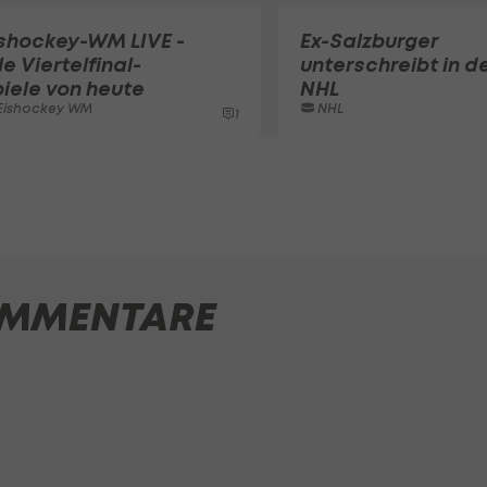
shockey-WM LIVE -
Ex-Salzburger
le Viertelfinal-
unterschreibt in d
iele von heute
NHL
Eishockey WM
NHL
1
MMENTARE