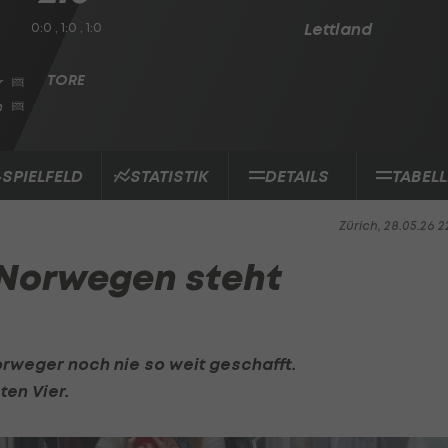
0:0 , 1:0 , 1:0
Lettland
r
n
-SPIELFELD
STATISTIK
DETAILS
TABELL
Zürich, 28.05.26 2
! Norwegen steht
orweger noch nie so weit geschafft.
ten Vier.