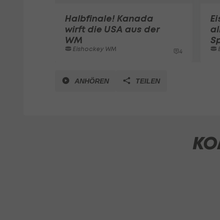
Halbfinale! Kanada
Ei
wirft die USA aus der
al
WM
Sp
Eishockey WM
4
ANHÖREN
TEILEN
KO