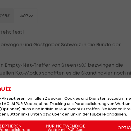
TARE
APP >>
teht fest!
Norwegen und Gastgeber Schweiz in die Runde der
den Empty-Net-Treffer von Steen (60.) bezwingen die
ellen K.o.-Modus schafften es die Skandinavier noch n
hutz
Platz, das ist bis heute das beste Ergebnis.
le Akzeptieren] um allen Zwecken, Cookies und Diensten zuzustimme
 LAOLA1 PUR Modus, ohne Tracking uns Peronsalisierung von Werbung
[Optionen] auch eine individuelle Auswahl zu treffen. Sie können Ihre
den Button links unten bzw. über den Link in der Fußzeile anpassen.
ket
ZEPTIEREN
NUR NOTWENDIGE
OPTI
Personalisierung
Weiter mit PUR-Abo
d sichert sich somit den letzten Platz im Halbfinale.