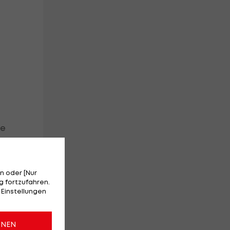
ie
n oder [Nur
 fortzufahren.
 Einstellungen
ONEN