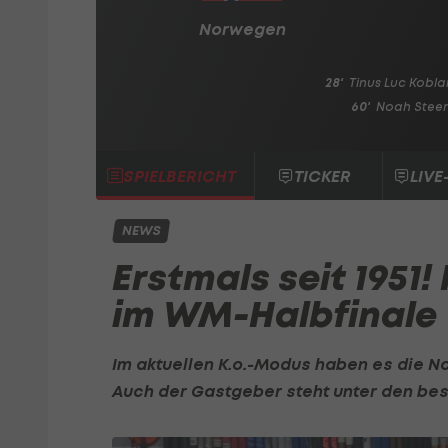
Norwegen
28'
Tinus Luc Kobla
60'
Noah Stee
SPIELBERICHT
TICKER
LIVE
NEWS
Erstmals seit 1951
im WM-Halbfinale
Im aktuellen K.o.-Modus haben es die N
Auch der Gastgeber steht unter den bes