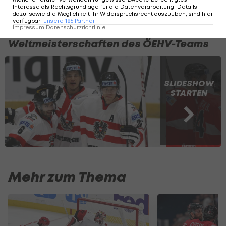
Interesse als Rechtsgrundlage für die Datenverarbeitung. Details
dazu, sowie die Möglichkeit Ihr Widerspruchsrecht auszuüben, sind hier
verfügbar
:
unsere
186
Partner
So liefen die letzten
Impressum
|
Datenschutzrichtlinie
Weltmeisterschaften des ÖEHV-Teams
SLIDESHOW
STARTEN
Mehr zum Thema