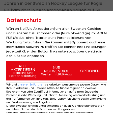
Jahren in der Swedish Hockey League für Rögle
BK, kam dort in der vergangenen Saison auf 38
Einsätze.
Datenschutz
Für das ÖEHV war er bei der laufenden
Eishockey
-
Wählen Sie [Alle Akzeptieren] um allen Zwecken, Cookies
und Diensten zuzustimmen oder [Nur Notwendige] im LAOLA1
WM in der Schweiz im Einsatz. 2024 wurde er von
PUR Modus, ohne Tracking uns Peronsalisierung von
Utah beim
NHL
-Draft in Runde vier gepickt.
Werbung fortzufahren. Sie können mit [Optionen] auch eine
individuelle Auswahl zu treffen. Sie können Ihre Einstellungen
jederzeit über den Button links unten bzw. über den Link in
Halbfinale! Kanada wirft
der Fußzeile anpassen.
die USA aus der WM
ALLE
NUR
AKZEPTIEREN
OPTIONEN
NOTWENDIGE
Tracking und
Weiter mit PUR-Abo
Personalisierung
Eishockey WM
Wir und
unsere
186
Partner
verarbeiten personenbezogene Daten, wie
Ihre IP-Adresse und Browser-Attribute für die folgenden Zwecke
Hurricanes nur noch
:
Speichern von oder Zugriff auf Informationen auf einem Endgerät;
einen Schritt vom NHL-
Personalisierte Werbung und Inhalte, Messung von Werbeleistung und
der Performance von Inhalten, Zielgruppenforschung sowie Entwicklung
Finale entfernt
und Verbesserung von Angeboten
.
Diese Zwecke können unter Umständen auch
:
Genaue Standortdaten
und Identifikation durch Scannen von Endgeräten
.
NHL
Manche Partner verwenden für gewisse Zwecke berechtigtes