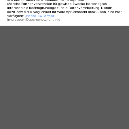
Manche Partner verwenden für gewisse Zwecke berechtigtes
Interesse als Rechtsgrundlage für die Datenverarbeitung. Details
dazu, sowie die Möglichkeit Ihr Widerspruchsrecht auszuüben, sind hier
verfügbar
:
unsere
186
Partner
KOMMENTARE
Impressum
|
Datenschutzrichtlinie