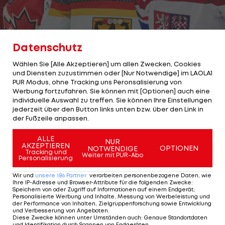
1/36
Foto: getty
Datenschutz
Eishockey-Fans dürfen sich bei der WM 2025 auf
Wählen Sie [Alle Akzeptieren] um allen Zwecken, Cookies
und Diensten zuzustimmen oder [Nur Notwendige] im LAOLA1
absolute Kracher, nervenaufreibende Partien und
PUR Modus, ohne Tracking uns Peronsalisierung von
großartige Tore freuen. Für diese Torerfolge
Werbung fortzufahren. Sie können mit [Optionen] auch eine
individuelle Auswahl zu treffen. Sie können Ihre Einstellungen
sorgen weltbekannte Ausnahmekönner aus den
jederzeit über den Button links unten bzw. über den Link in
besten Ligen der Welt.
der Fußzeile anpassen.
ALLE
Spielplan/Ergebnisse der Eishockey-WM 2025 >>>
NUR
AKZEPTIEREN
OPTIONEN
NOTWENDIGE
Tracking und
Weiter mit PUR-Abo
Personalisierung
LAOLA1 verschafft einen Überblick zu den
absoluten Topstars der Eishockey-WM:
Wir und
unsere
186
Partner
verarbeiten personenbezogene Daten, wie
Ihre IP-Adresse und Browser-Attribute für die folgenden Zwecke
:
Speichern von oder Zugriff auf Informationen auf einem Endgerät;
Personalisierte Werbung und Inhalte, Messung von Werbeleistung und
der Performance von Inhalten, Zielgruppenforschung sowie Entwicklung
1 VON 36
und Verbesserung von Angeboten
.
Diese Zwecke können unter Umständen auch
:
Genaue Standortdaten
und Identifikation durch Scannen von Endgeräten
.