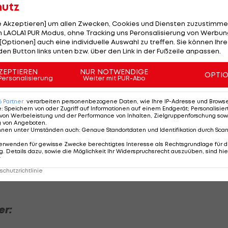
hutz
le Akzeptieren] um allen Zwecken, Cookies und Diensten zuzustimme
Foto: © IMAGO / Pius Koller
 LAOLA1 PUR Modus, ohne Tracking uns Peronsalisierung von Werbung
[Optionen] auch eine individuelle Auswahl zu treffen. Sie können Ihre
den Button links unten bzw. über den Link in der Fußzeile anpassen.
ZEPTIEREN
NUR NOTWENDIGE
OPTI
TARE
APP >>
Personalisierung
Weiter mit PUR-Abo
6
Partner
verarbeiten personenbezogene Daten, wie Ihre IP-Adresse und Browser-
ter vom Titel bei der Heim-WM träumen darf, hofft
e
:
Speichern von oder Zugriff auf Informationen auf einem Endgerät; Personalisi
von Werbeleistung und der Performance von Inhalten, Zielgruppenforschung sow
reiche Kapitel im skandinavischen Eishockey-Märchen.
g von Angeboten
.
nnen unter Umständen auch
:
Genaue Standortdaten und Identifikation durch Sca
tag (15.20 Uhr im
LIVE-Ticker
) gehen die bei dieser W
erwenden für gewisse Zwecke berechtigtes Interesse als Rechtsgrundlage für d
. Details dazu, sowie die Möglichkeit Ihr Widerspruchsrecht auszuüben, sind hie
genossen als großer Favorit in das Duell gegen den
r
erhaupt den Sprung ins Semifinale geschafft hat.
chutzrichtlinie
er: