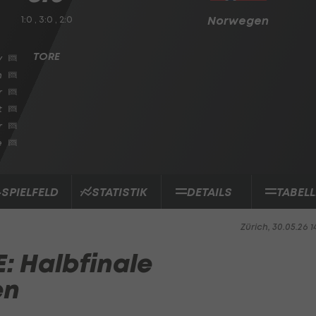
1:0 , 3:0 , 2:0
Norwegen
y
n
r
t
r
e
-SPIELFELD
STATISTIK
DETAILS
TABELL
Zürich, 30.05.26 1
: Halbfinale
en