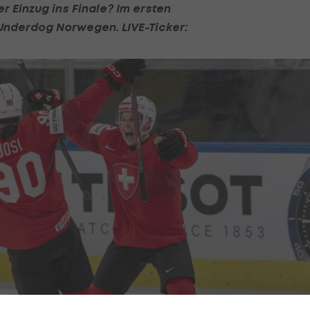
 Einzug ins Finale? Im ersten
 Underdog Norwegen. LIVE-Ticker: