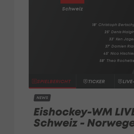
Schweiz
18'
Christoph Bertsch
25'
Denis Malgi
33'
Ken Jage
37'
Damien Ria
45'
Nico Hischie
58'
Theo Rochett
SPIELBERICHT
TICKER
LIVE
NEWS
Eishockey-WM LIVE
Schweiz - Norweg