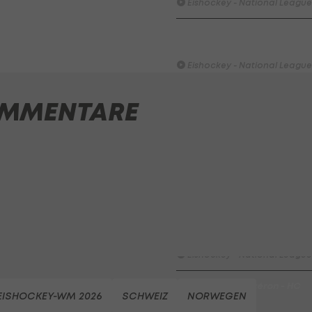
Eishockey - National Leagu
HC Davos -HC Fribourg-
Gotteron
Eishockey - National Leagu
HC Fribourg-Gotteron - HC
MMENTARE
Davos
Eishockey - National Leagu
Highlights: Die Graz99ers si
ICE-Meister!
Eishockey - ICE
HC Davos - HC Fribourg-
Gotteron
Eishockey - National Leagu
HC Fribourg-Gottéron - HC
EISHOCKEY-WM 2026
SCHWEIZ
NORWEGEN
Davos