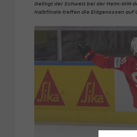
Gelingt der Schweiz bei der Heim-WM der
Halbfinale treffen die Eidgenossen auf