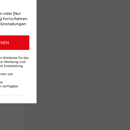
n oder [Nur
 fortzufahren.
 Einstellungen
ONEN
Attribute für die
erte Werbung und
ie Entwicklung
nnen von
M
ie
r verfügbar
: