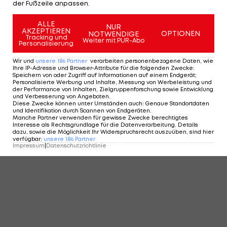
der Fußzeile anpassen.
ALLE
NUR
AKZEPTIEREN
OPTIONEN
NOTWENDIGE
Tracking und
Weiter mit PUR-Abo
Personalisierung
Wir und
unsere
186
Partner
verarbeiten personenbezogene Daten, wie
Ihre IP-Adresse und Browser-Attribute für die folgenden Zwecke
:
Speichern von oder Zugriff auf Informationen auf einem Endgerät;
Personalisierte Werbung und Inhalte, Messung von Werbeleistung und
der Performance von Inhalten, Zielgruppenforschung sowie Entwicklung
und Verbesserung von Angeboten
.
Diese Zwecke können unter Umständen auch
:
Genaue Standortdaten
und Identifikation durch Scannen von Endgeräten
.
Manche Partner verwenden für gewisse Zwecke berechtigtes
Interesse als Rechtsgrundlage für die Datenverarbeitung. Details
dazu, sowie die Möglichkeit Ihr Widerspruchsrecht auszuüben, sind hier
verfügbar
:
unsere
186
Partner
Impressum
|
Datenschutzrichtlinie