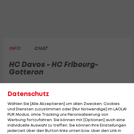
INFO
CHAT
HC Davos - HC Fribourg-
Gotteron
Spiel 3 der "Best of Seven"-Finalserie in der
Datenschutz
Schweizer National League.
Wählen Sie [Alle Akzeptieren] um allen Zwecken, Cookies
und Diensten zuzustimmen oder [Nur Notwendige] im LAOLA1
PUR Modus, ohne Tracking uns Peronsalisierung von
Werbung fortzufahren. Sie können mit [Optionen] auch eine
individuelle Auswahl zu treffen. Sie können Ihre Einstellungen
jederzeit über den Button links unten bzw. über den Link in