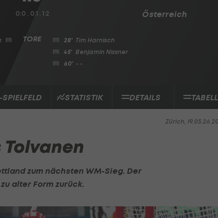
0:0 , 0:1 , 1:2
Österreich
s
28'
Tim Harnisch
45'
Benjamin Nissner
60'
- -
-SPIELFELD
STATISTIK
DETAILS
TABELL
Zürich, 19.05.26 2
 Tolvanen
ettland zum nächsten WM-Sieg. Der
 zu alter Form zurück.