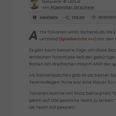
Textquelle: © LAOLA1
von
Maximilian Girschele
KOMMEN
ANHÖREN
TEILEN
A
tte Tolvanen winkt lachend ab, als
Lettland (
Spielbericht >>>
) mit den
Es gibt kaum bessere Tage, um diese Bez
lettischen Torschüsse ließ der gebürtige 
Balten am dreifachen Playoff-MVP der
w
Als Sahnehäubchen gab es als bester Spie
Teamkollegen: "Atte war eine Mauer für u
Tolvanen konnte mit Stolz behaupten: "Es
gleich auf das gesamte Team zu lenken: "
als Team toll gespielt."