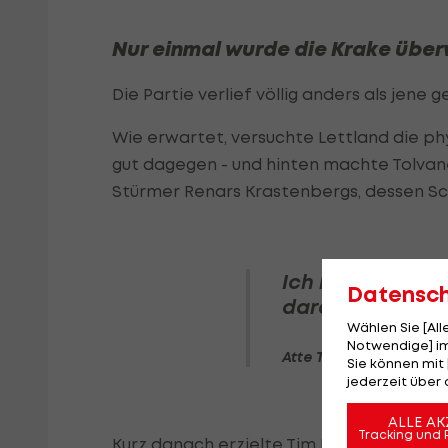
Nur einmal wurde die Krake übe
Die Partie verlief völlig anders als jene
Wie erwartet, versuchte Lettland die ph
gut dagegen - und hinten machte Tolvane
Stürmer Renars Krastenbergs, dessen Schu
Ich hatte zwei w
Datensc
darauf will ich 
Wählen Sie [Al
Notwendige] im
Atte Tolvanen
Sie können mit 
jederzeit über 
ALLE AK
Tracking und 
Kurz danach erzielte Tim Harnisch das e