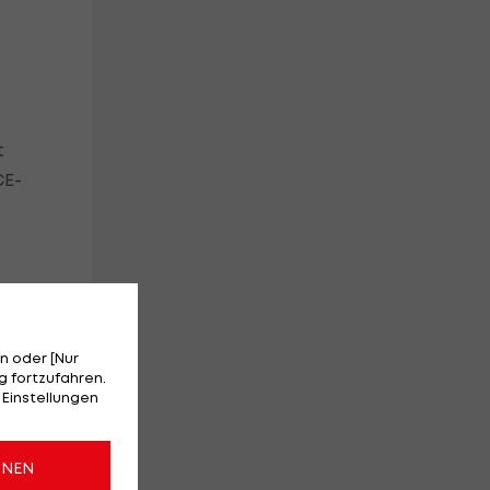
t
CE-
n oder [Nur
 fortzufahren.
 Einstellungen
ONEN
s