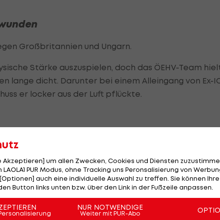
rwunden
 gegen Großbritannien und Ungarn.
ysische Stärke auszuspielen, doch das ÖEHV-Team hiel
n lange dicht. Darunter bei einem Alleingang von Ex-I
ss er locker aus der Luft pflückte.
irklich gute Spiele bisher,
hutz
weiter aufbauen.
le Akzeptieren] um allen Zwecken, Cookies und Diensten zuzustimme
 LAOLA1 PUR Modus, ohne Tracking uns Peronsalisierung von Werbung
[Optionen] auch eine individuelle Auswahl zu treffen. Sie können Ihre
den Button links unten bzw. über den Link in der Fußzeile anpassen.
ZEPTIEREN
NUR NOTWENDIGE
OPTI
Personalisierung
Weiter mit PUR-Abo
rlösende 1:0, doch wenige Sekunden nach dem Start de