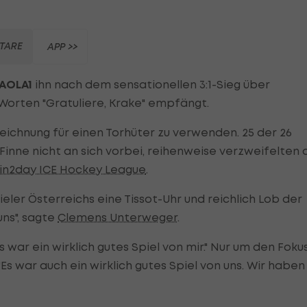
TARE
APP >>
LAOLA1
ihn nach dem sensationellen 3:1-Sieg über
 Worten "Gratuliere, Krake" empfängt.
eichnung für einen Torhüter zu verwenden. 25 der 26
Finne nicht an sich vorbei, reihenweise verzweifelten 
in2day ICE Hockey League
.
ler Österreichs eine Tissot-Uhr und reichlich Lob der
ns", sagte
Clemens Unterweger
.
 war ein wirklich gutes Spiel von mir." Nur um den Foku
Es war auch ein wirklich gutes Spiel von uns. Wir haben