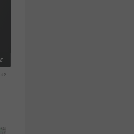
E
0:49