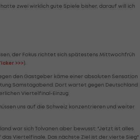
h hatte zwei wirklich gute Spiele bisher, darauf will ich
sen, der Fokus richtet sich spätestens Mittwochfrüh
Ticker >>>
).
e gegen den Gastgeber käme einer absoluten Sensation
Richtung Samstagabend. Dort wartet gegen Deutschland
lichen Viertelfinal-Einzug.
 müssen uns auf die Schweiz konzentrieren und weiter
nd war sich Tolvanen aber bewusst: "Jetzt ist alles
as Viertelfinale. Das nächste Ziel ist der vierte Sieg."