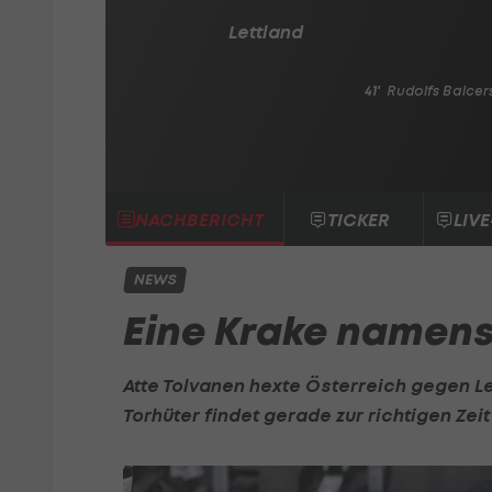
Lettland
41'
Rudolfs Balcer
NACHBERICHT
TICKER
LIVE
NEWS
Eine Krake namens
Atte Tolvanen hexte Österreich gegen L
Torhüter findet gerade zur richtigen Zeit