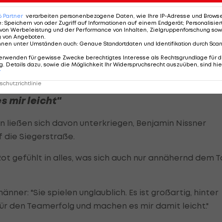
winner der WM 2023 der Ausgleich.
6
Partner
verarbeiten personenbezogene Daten, wie Ihre IP-Adresse und Browser-
e
:
Speichern von oder Zugriff auf Informationen auf einem Endgerät; Personalisi
von Werbeleistung und der Performance von Inhalten, Zielgruppenforschung sow
vanen mit einem Prachtschuss: "Er hat es geschafft,
g von Angeboten
.
nnen unter Umständen auch
:
Genaue Standortdaten und Identifikation durch Sca
amit etwas zu überraschen. Es war ein guter Schuss, d
erwenden für gewisse Zwecke berechtigtes Interesse als Rechtsgrundlage für d
. Details dazu, sowie die Möglichkeit Ihr Widerspruchsrecht auszuüben, sind hie
r
chutzrichtlinie
s mir leicht"
 ließen sich davon unterkriegen, Benjamin Nissner
 die Siegerstraße.
ot gefühlt in alles, was sich auch nur annähernd dem T
er: "Sie spielen unglaublich. Es ist großartig, hinter
 für den Teamerfolg und machen es mir damit leicht."