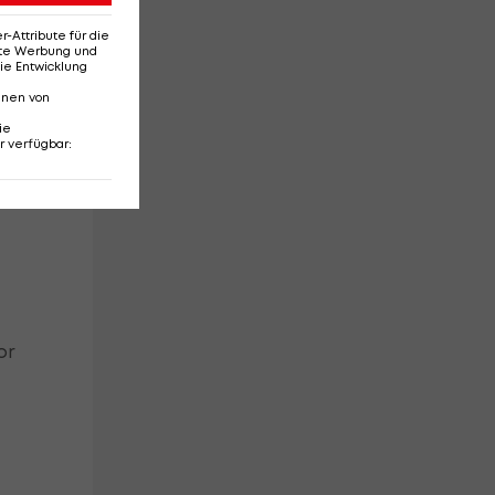
Attribute für die
erte Werbung und
ie Entwicklung
nnen von
as
ie
r verfügbar
:
or