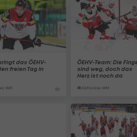
bringt das ÖEHV-
ÖEHV-Team: Die Fing
en freien Tag in
sind weg, doch das
Herz ist noch da
key WM
Eishockey WM
1