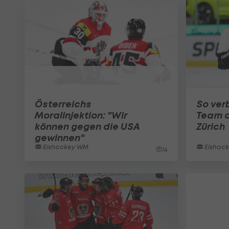
Österreichs
So ver
Moralinjektion: "Wir
Team d
können gegen die USA
Zürich
gewinnen"
Eishockey WM
Eishoc
14