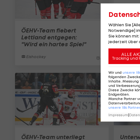
Datensc
Wählen Sie [Al
ÖEHV-Team fiebert
Notwendige] im
Sie können mit 
Lettland entgegen:
jederzeit über 
"Wird ein hartes Spiel"
ALLE AK
Eishockey
8
Tracking und 
Wir und
unsere
18
folgenden Zweck
Inhalte, Messung 
und Verbesserun
Diese Zwecke kö
Endgeräten
.
Manche Partner v
Datenverarbeitung
unsere
186
Partne
Impressum
|
Datens
ÖEHV-Team unterliegt
Unterw