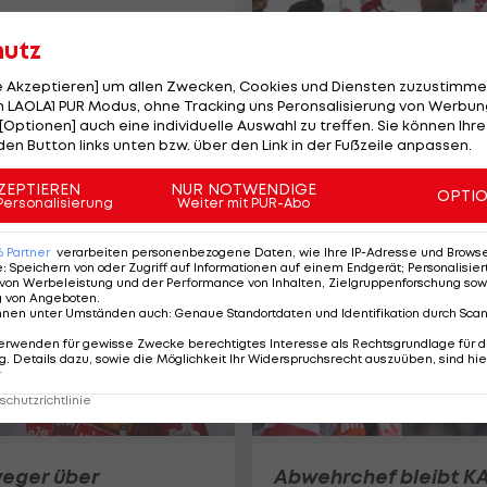
hutz
le Akzeptieren] um allen Zwecken, Cookies und Diensten zuzustimme
Tabellenführer!
 LAOLA1 PUR Modus, ohne Tracking uns Peronsalisierung von Werbung
[Optionen] auch eine individuelle Auswahl zu treffen. Sie können Ihre
"Weltmeister werde
den Button links unten bzw. über den Link in der Fußzeile anpassen.
wir wahrscheinlich
nicht"
ZEPTIEREN
NUR NOTWENDIGE
OPTI
Eishockey WM
Personalisierung
Weiter mit PUR-Abo
6
Partner
verarbeiten personenbezogene Daten, wie Ihre IP-Adresse und Browser-
e
:
Speichern von oder Zugriff auf Informationen auf einem Endgerät; Personalisi
von Werbeleistung und der Performance von Inhalten, Zielgruppenforschung sow
g von Angeboten
.
nnen unter Umständen auch
:
Genaue Standortdaten und Identifikation durch Sca
erwenden für gewisse Zwecke berechtigtes Interesse als Rechtsgrundlage für d
. Details dazu, sowie die Möglichkeit Ihr Widerspruchsrecht auszuüben, sind hie
r
chutzrichtlinie
eger über
Abwehrchef bleibt K