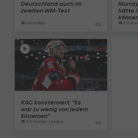
Deutschland auch im
Murray
zweiten WM-Test
hätte 
könne
Eishockey
ICE Ho
3
KAC konsterniert: "Es
war zu wenig von jedem
Einzelnen"
ICE Hockey League
5