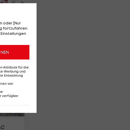
n oder [Nur
 fortzufahren.
 Einstellungen
n
ONEN
9
Attribute für die
erte Werbung und
ie Entwicklung
nnen von
ie
r verfügbar
:
AC