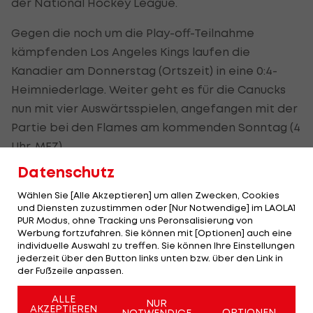
der National Hockey League.
Gegen die noch um die Play-off-Teilnahme
kämpfenden Los Angeles Kings laufen die
Kanadier am Donnerstag (Ortszeit) in eine 0:4-
Heimniederlage. Weiter geht es für die Canucks
nun mit vier Auswärtsspielen, angefangen mit der
Partie bei den Flames am kommenden Sonntag (4
Uhr, MEZ).
Datenschutz
Früher spielt Marco Kasper mit den Red Wings:
Detroit trifft um Mitternacht (MEZ) auf die Buffalo
Wählen Sie [Alle Akzeptieren] um allen Zwecken, Cookies
und Diensten zuzustimmen oder [Nur Notwendige] im LAOLA1
Sabres.
PUR Modus, ohne Tracking uns Peronsalisierung von
Werbung fortzufahren. Sie können mit [Optionen] auch eine
individuelle Auswahl zu treffen. Sie können Ihre Einstellungen
Kaspers Red Wings
jederzeit über den Button links unten bzw. über den Link in
misslingt Aufholjagd
der Fußzeile anpassen.
gegen Ottawa Senators
ALLE
NUR
AKZEPTIEREN
NHL
OPTIONEN
NOTWENDIGE