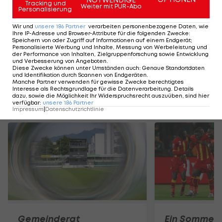
Tracking und
Weiter mit PUR-Abo
Personalisierung
Ranked: Die Rekord-
Wir und
unsere
186
Partner
verarbeiten personenbezogene Daten, wie
Torschützen der NHL
Ihre IP-Adresse und Browser-Attribute für die folgenden Zwecke
:
Speichern von oder Zugriff auf Informationen auf einem Endgerät;
Personalisierte Werbung und Inhalte, Messung von Werbeleistung und
der Performance von Inhalten, Zielgruppenforschung sowie Entwicklung
und Verbesserung von Angeboten
.
NHL
Diese Zwecke können unter Umständen auch
:
Genaue Standortdaten
und Identifikation durch Scannen von Endgeräten
.
Manche Partner verwenden für gewisse Zwecke berechtigtes
Interesse als Rechtsgrundlage für die Datenverarbeitung. Details
dazu, sowie die Möglichkeit Ihr Widerspruchsrecht auszuüben, sind hier
Mehr zum Thema
verfügbar
:
unsere
186
Partner
Impressum
|
Datenschutzrichtlinie
Gemeinderat
Ein Sommer