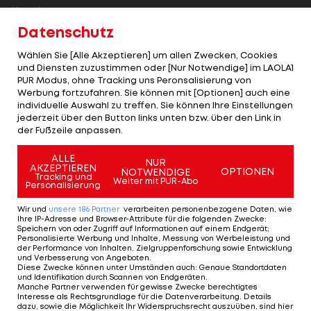
Kontinent.
Datenschutz
Ghana sorgte damals für eines der größten
Wählen Sie [Alle Akzeptieren] um allen Zwecken, Cookies
Fußballmärchen. Nicht nur in Afrika, sondern auf
und Diensten zuzustimmen oder [Nur Notwendige] im LAOLA1
der ganzen Welt fieberten Fans mit den "Black
PUR Modus, ohne Tracking uns Peronsalisierung von
Werbung fortzufahren. Sie können mit [Optionen] auch eine
Stars" mit.
individuelle Auswahl zu treffen. Sie können Ihre Einstellungen
jederzeit über den Button links unten bzw. über den Link in
Doch im Viertelfinale gegen Uruguay endete die
der Fußzeile anpassen.
WM-Reise auf dramatischste Art und Weise.
ALLE
NUR
AKZEPTIEREN
OPTIONEN
NOTWENDIGE
LAOLA1
nimmt dich mit auf eine Zeitreise:
Tracking und
Weiter mit PUR-Abo
Personalisierung
Wir und
unsere
186
Partner
verarbeiten personenbezogene Daten, wie
Ihre IP-Adresse und Browser-Attribute für die folgenden Zwecke
:
1 VON 24
Speichern von oder Zugriff auf Informationen auf einem Endgerät;
Personalisierte Werbung und Inhalte, Messung von Werbeleistung und
der Performance von Inhalten, Zielgruppenforschung sowie Entwicklung
und Verbesserung von Angeboten
.
Diese Zwecke können unter Umständen auch
:
Genaue Standortdaten
und Identifikation durch Scannen von Endgeräten
.
KOMMENTARE
Manche Partner verwenden für gewisse Zwecke berechtigtes
Interesse als Rechtsgrundlage für die Datenverarbeitung. Details
dazu, sowie die Möglichkeit Ihr Widerspruchsrecht auszuüben, sind hier