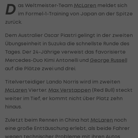
D
as Weltmeister-Team
McLaren
meldet sich
im Formel-1-Training von Japan an der Spitze
zurück.
Dem Australier Oscar Piastri gelingt in der zweiten
Übungseinheit in Suzuka die schnellste Runde des
Tages. Der 24-Jährige verweist das favorisierte
Mercedes-Duo Kimi Antonelli und
George Russell
auf die Plätze zwei und drei.
Titelverteidiger Lando Norris wird im zweiten
McLaren
Vierter.
Max Verstappen
(Red Bull) steckt
weiter im Tief, er kommt nicht über Platz zehn
hinaus.
Zuletzt beim Rennen in China hat
McLaren
noch
eine große Enttäuschung erlebt, als beide Fahrer
wegen technischer Probleme mit ihren Autos