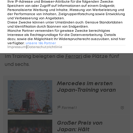
Ihre IP-Adresse und Browser-Attribute für die folgenden Zwecke
:
Regelwerk der
Formel 1
, das seit dieser Saison gilt,
Speichern von oder Zugriff auf Informationen auf einem Endgerät;
Personalisierte Werbung und Inhalte, Messung von Werbeleistung und
offenbar bisher die besten Lösungen für seine
der Performance von Inhalten, Zielgruppenforschung sowie Entwicklung
und Verbesserung von Angeboten
.
Autos gefunden und gilt auch in Japan als Favorit.
Diese Zwecke können unter Umständen auch
:
Genaue Standortdaten
und Identifikation durch Scannen von Endgeräten
.
Manche Partner verwenden für gewisse Zwecke berechtigtes
Erste Verfolger waren bisher die
Ferrari
-Piloten
Interesse als Rechtsgrundlage für die Datenverarbeitung. Details
dazu, sowie die Möglichkeit Ihr Widerspruchsrecht auszuüben, sind hier
Charles Leclerc und
Lewis Hamilton
, deren neuer
verfügbar
:
unsere
186
Partner
Impressum
|
Datenschutzrichtlinie
Dienstwagen seine größte Stärke am Start hat.
Im Training belegten die
Ferrari
die Plätze fünf
und sechs.
Mercedes im ersten
Japan-Training voran
Formel 1
Großer Preis von
Japan: Hält