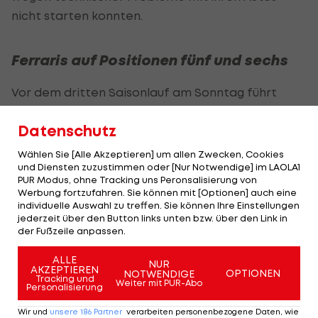
nicht starten konnten.
Ferraris auf Positionen fünf und sechs
Vor dem dritten Saisonlauf am Sonntag führt
Silberpfeil-Fahrer Russell die Gesamtwertung mit
Datenschutz
vier Punkten Vorsprung vor seinem Teamkollegen
Antonelli an.
Wählen Sie [Alle Akzeptieren] um allen Zwecken, Cookies
und Diensten zuzustimmen oder [Nur Notwendige] im LAOLA1
Russell (28) hatte den Auftakt in Australien und den
PUR Modus, ohne Tracking uns Peronsalisierung von
Werbung fortzufahren. Sie können mit [Optionen] auch eine
Sprint in China gewonnen, der erst 19-jährige
individuelle Auswahl zu treffen. Sie können Ihre Einstellungen
Antonelli holte sich den Sieg beim Hauptrennen in
jederzeit über den Button links unten bzw. über den Link in
der Fußzeile anpassen.
Shanghai. Im ersten Training am Freitag hatte
Russell die beste Zeit vorgelegt, Zweiter war
ALLE
NUR
AKZEPTIEREN
OPTIONEN
NOTWENDIGE
Antonelli.
Tracking und
Weiter mit PUR-Abo
Personalisierung
Mercedes hat unter dem neuen technischen
Wir und
unsere
186
Partner
verarbeiten personenbezogene Daten, wie